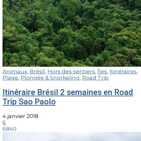
Animaux
,
Brésil
,
Hors des sentiers
,
îles
,
Itinéraires
,
Plage
,
Plongée & Snorkeling
,
Road Trip
Itinéraire Brésil 2 semaines en Road
Trip Sao Paolo
4 janvier 2018
6
6840