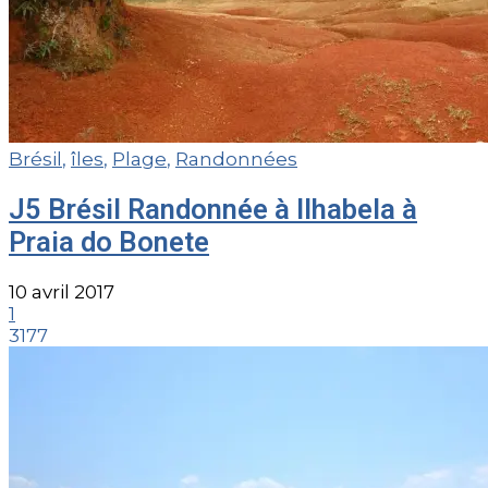
Brésil
,
îles
,
Plage
,
Randonnées
J5 Brésil Randonnée à Ilhabela à
Praia do Bonete
10 avril 2017
1
3177