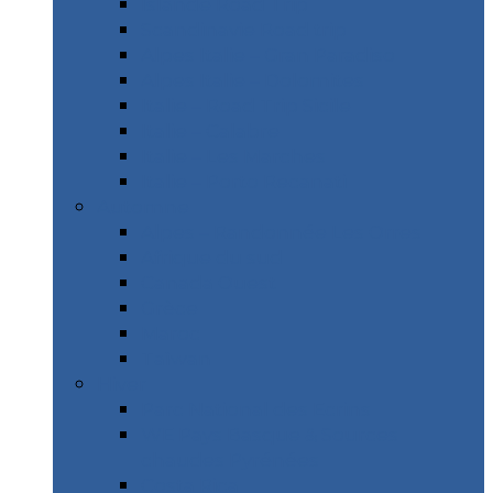
Islande Road Trip
Scandinavie Road trip
Alpes Italie – Gran Paradiso
Alpes Italie – Dolomites
Italie – Road Trip Sicile
Italie – Calabre
Italie – Les Marches
Italie – Porto Recanati
Automne
Alpes – Randonnée Les Orres
Afrique du sud
Canada Ouest
Grèce
Maroc
Taïwan
Hiver
Parc National des Ecrins
WE Pays Basque & Sources
chaudes Pyrénées
Costa Rica