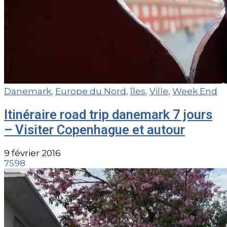
Danemark
,
Europe du Nord
,
îles
,
Ville
,
Week End
Itinéraire road trip danemark 7 jours
– Visiter Copenhague et autour
9 février 2016
7598