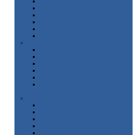
Quel itinéraire pour un Road Trip ?
Visiter Bastia
Autour de Bastia
Visiter Ajaccio
Le village de Bocognano
Visiter la Corse en train
Alpes Françaises
Visiter les Alpes
Road Trip Ecrins
Parc des Ecrins en Hiver
Alpes – 8 Rando en Hiver
WE Alpes – Rando Les Orres
WE Mercantour – Vallée des
Merveilles
Provence
Orange
Massif de l’Estérel
Idées – Nice et sa région
Idées – 51 Lieux en Provence
WE Road Trip – Haute Provence &