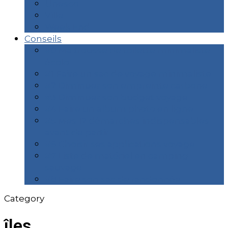
Unesco
Ville
Week End
Conseils
#0 Ma trousse de toilette minimaliste
écolo
#1 Faire un sac de voyage minimaliste
#2 Diminuer son empreinte carbone
#3 Diminuer son budget voyage
#4 Faire un album photo en ligne
#5 Mes 12 démarches indispensables
avant de partir
#6 Choisir ses applications voyage
#7 Liste de matériel en camping
sauvage
#8 Faire son sac de randonnée
Category
îles