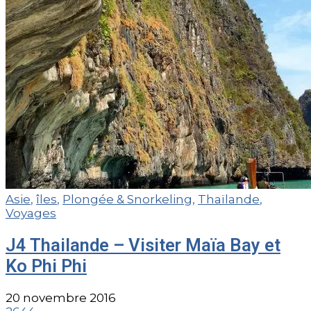
Asie
,
îles
,
Plongée & Snorkeling
,
Thaïlande
,
Voyages
J4 Thailande – Visiter Maïa Bay et
Ko Phi Phi
20 novembre 2016