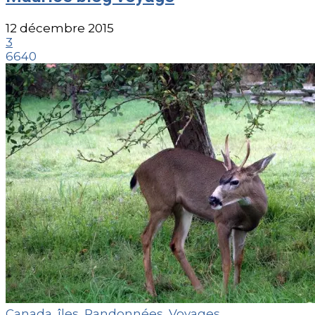
12 décembre 2015
3
6640
Canada
,
îles
,
Randonnées
,
Voyages