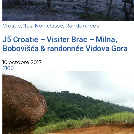
Croatie
,
îles
,
Non classé
,
Randonnées
J5 Croatie – Visiter Brac – Milna,
Bobovišća & randonnée Vidova Gora
10 octobre 2017
2160