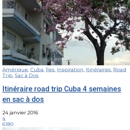
Amérique
,
Cuba
,
îles
,
Inspiration
,
Itinéraires
,
Road
Trip
,
Sac à Dos
Itinéraire road trip Cuba 4 semaines
en sac à dos
24 janvier 2016
4
6180