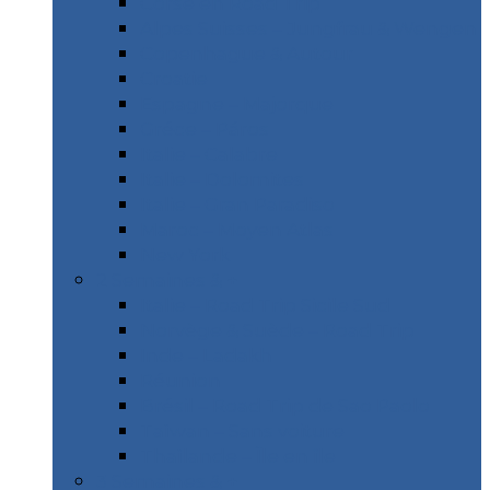
Corse en Road Trip
Alpes Suisses – Jungfrau & Wengen
Copenhague & Autour
Croatie
Espagne – Majorque
Gréce – Páros
Italie – Calabre
Italie – Dolomites
Italie – Gran Paradiso
Maroc – Moyen Atlas
New York
2 Semaines & +
Italie – Road Trip Sicile Sud
Norvège & Suède – Road Trip
Inde – Ladakh
Réunion
Brésil – Road Trip de Sao Paolo
Taïwan – Sans voiture
Thaïlande – Île en île
3 Semaines & +