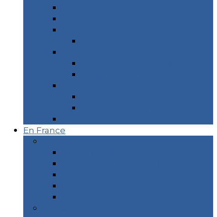
Cuba
Danemark
Espagne
Donostia & Côte Basque
Inde du Nord
Inde du Nord – 2 mois
Ladakh – 2 semaines
Réunion & Maurice
Réunion 2 semaines
Île Maurice 3 semaines
Sri Lanka
En France
Marseille
Visiter Marseille
15 plages où se baigner
Recette – La Pizza Scarole
Les restaurants Vegan
Marseille Écolo
Corse