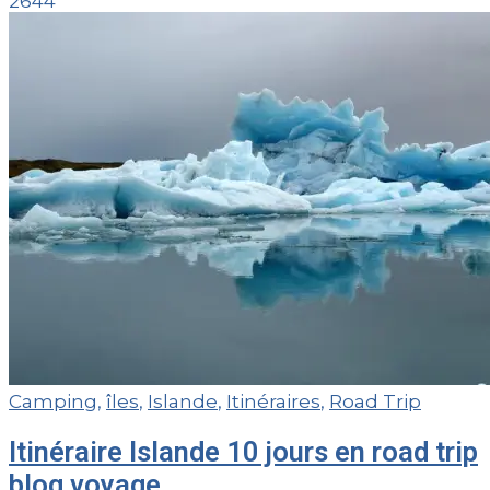
2644
Camping
,
îles
,
Islande
,
Itinéraires
,
Road Trip
Itinéraire Islande 10 jours en road trip
blog voyage