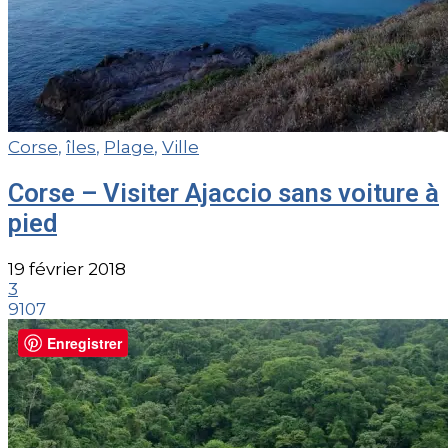
Corse
,
îles
,
Plage
,
Ville
Corse – Visiter Ajaccio sans voiture à
pied
19 février 2018
3
9107
Enregistrer