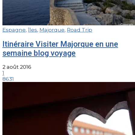
Espagne
,
îles
,
Majorque
,
Road Trip
Itinéraire Visiter Majorque en une
semaine blog voyage
2 août 2016
1
8631