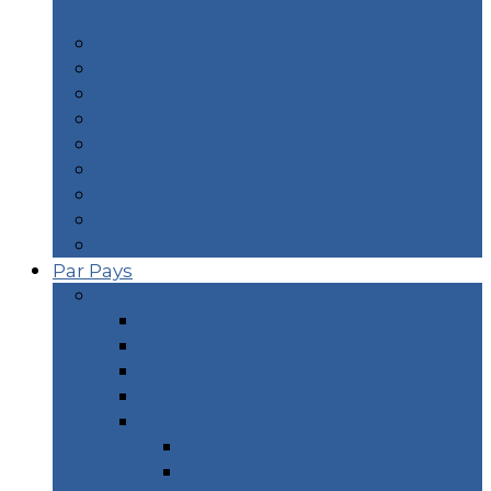
Durance
Biarritz
Lourdes
Lyon – City Guide
Orléans – City Guide
Paris – Mes restaurants typiques
Idées – îles en France Métropolitaine
Idées – îles des DOM TOM
WE Océan – Surf & Landes
WE Thermes – Pyrénées & Pays Basque
Par Pays
Europe
Croatie
Danemark
Espagne
Europe du Nord
France
Marseille
Corse