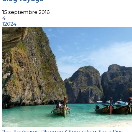
15 septembre 2016
4
12024
îles
,
Itinéraires
,
Plongée & Snorkeling
,
Sac à Dos
,