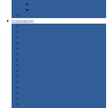
Taïwan
Thaïlande
Prochains Articles
Inspiration
Animaux
Camping
Cuisine / Restaurants
Hors des sentiers
îles
Plage
Plongée & Snorkeling
Randonnées
Road Trip
Sac à Dos
Safari
Slow Travel / Ecologie
Sources d’eaux chaudes
Surf
Portfolio