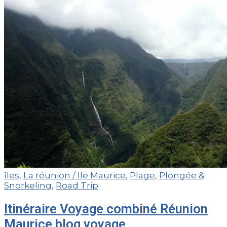
îles
,
La réunion / Ile Maurice
,
Plage
,
Plongée &
Snorkeling
,
Road Trip
Itinéraire Voyage combiné Réunion
Maurice blog voyage