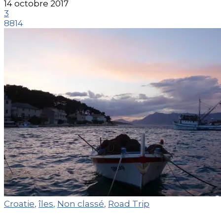
14 octobre 2017
3
8814
Croatie
,
îles
,
Non classé
,
Road Trip