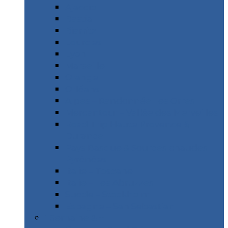
Ajaccio
Bastia
Biarritz
Lourdes
Lyon
Marseille
Orange
Orléans
Alpes – Randonnée Les Orres
Mercantour – Vallée des Merveilles
Road Trip Haute Provence &
Durance
Pays Basque & Sources chaudes
Pyrénées
Italie – Toscane
Italie – Les Abruzzes
Suède – Stockholm
Espagne – San Sebastian
1 Semaine & +