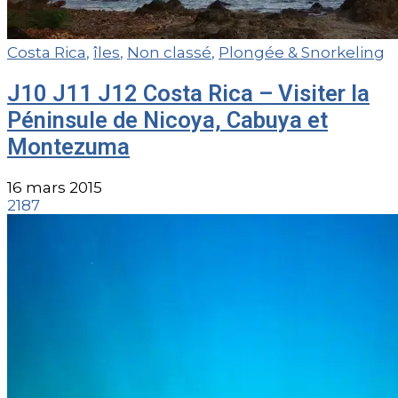
Costa Rica
,
îles
,
Non classé
,
Plongée & Snorkeling
J10 J11 J12 Costa Rica – Visiter la
Péninsule de Nicoya, Cabuya et
Montezuma
16 mars 2015
2187