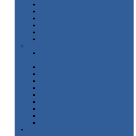
Afrique du sud – Road Trip
Canada Ouest – Road Trip
Costa Rica – Road Trip
Cuba en sac à dos
Île Maurice
Sri Lanka
Printemps
WE Mercantour – Vallée des
Merveilles
WE Stockholm
Brésil
Croatie
Espagne – Majorque
Italie – Toscane
Italie – Les Abruzzes
Mexico
New York
Thaïlande
Etè