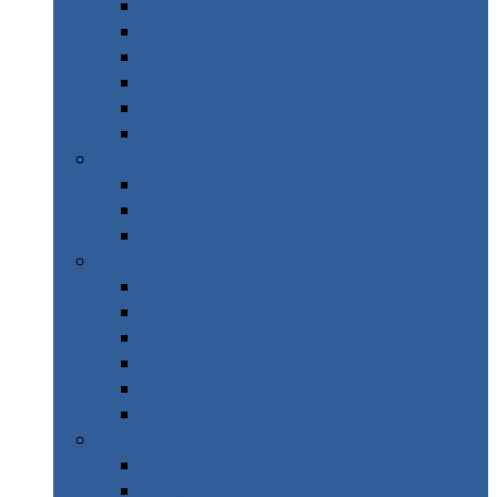
Grèce
Islande
Italie
Norvège
Suède
Suisse
Afrique
Afrique du Sud
Maroc
La réunion & Ile Maurice
Amérique
Brésil
Canada
Costa Rica
Cuba
Mexique
New York
Asie
Inde du Nord
Sri Lanka