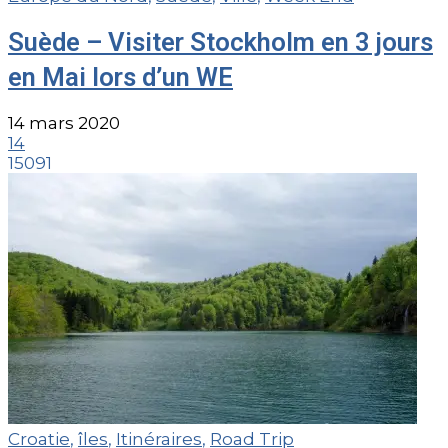
Suède – Visiter Stockholm en 3 jours
en Mai lors d’un WE
14 mars 2020
14
15091
Croatie
,
îles
,
Itinéraires
,
Road Trip