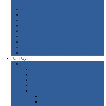
Durance
Biarritz
Lourdes
Lyon – City Guide
Orléans – City Guide
Paris – Mes restaurants typiques
Idées – îles en France Métropolitaine
Idées – îles des DOM TOM
WE Océan – Surf & Landes
WE Thermes – Pyrénées & Pays Basque
Par Pays
Europe
Croatie
Danemark
Espagne
Europe du Nord
France
Marseille
Corse