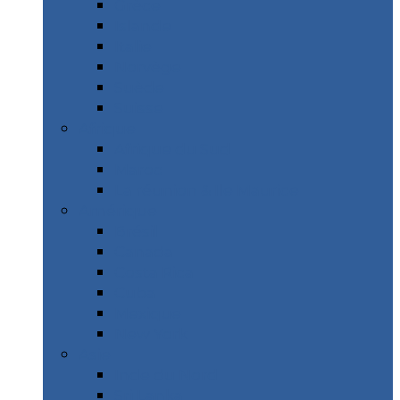
Grèce
Islande
Italie
Norvège
Suède
Suisse
Afrique
Afrique du Sud
Maroc
La réunion & Ile Maurice
Amérique
Brésil
Canada
Costa Rica
Cuba
Mexique
New York
Asie
Inde du Nord
Sri Lanka