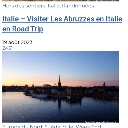
Hors des sentiers
,
Italie
,
Randonnées
Italie – Visiter Les Abruzzes en Italie
en Road Trip
19 août 2023
2451
Europe du Nord
,
Suède
,
Ville
,
Week End