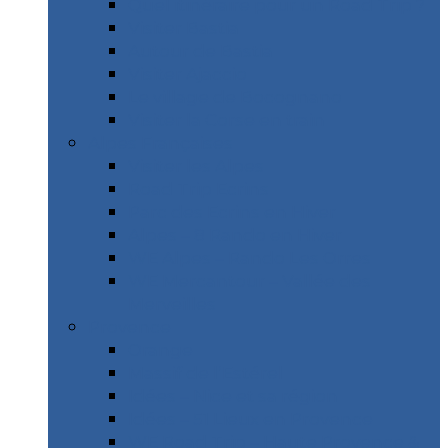
Quel itinéraire pour un Road Trip ?
Visiter Bastia
Autour de Bastia
Visiter Ajaccio
Le village de Bocognano
Visiter la Corse en train
Alpes Françaises
Visiter les Alpes
Road Trip Ecrins
Parc des Ecrins en Hiver
Alpes – 8 Rando en Hiver
WE Alpes – Rando Les Orres
WE Mercantour – Vallée des
Merveilles
Provence
Orange
Massif de l’Estérel
Idées – Nice et sa région
Idées – 51 Lieux en Provence
WE Road Trip – Haute Provence &