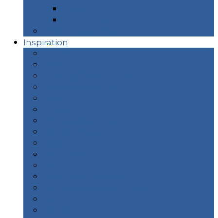
Taïwan
Thaïlande
Prochains Articles
Inspiration
Animaux
Camping
Cuisine / Restaurants
Hors des sentiers
îles
Plage
Plongée & Snorkeling
Randonnées
Road Trip
Sac à Dos
Safari
Slow Travel / Ecologie
Sources d’eaux chaudes
Surf
Portfolio