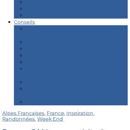
Unesco
Ville
Week End
Conseils
#0 Ma trousse de toilette minimaliste
écolo
#1 Faire un sac de voyage minimaliste
#2 Diminuer son empreinte carbone
#3 Diminuer son budget voyage
#4 Faire un album photo en ligne
#5 Mes 12 démarches indispensables
avant de partir
#6 Choisir ses applications voyage
#7 Liste de matériel en camping
sauvage
#8 Faire son sac de randonnée
Alpes Françaises
,
France
,
Inspiration
,
Randonnées
,
Week End