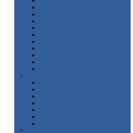
Corse en Road Trip
Alpes Suisses – Jungfrau & Wengen
Copenhague & Autour
Croatie
Espagne – Majorque
Gréce – Páros
Italie – Calabre
Italie – Dolomites
Italie – Gran Paradiso
Maroc – Moyen Atlas
New York
2 Semaines & +
Italie – Road Trip Sicile Sud
Norvège & Suède – Road Trip
Inde – Ladakh
Réunion
Brésil – Road Trip de Sao Paolo
Taïwan – Sans voiture
Thaïlande – Île en île
3 Semaines & +