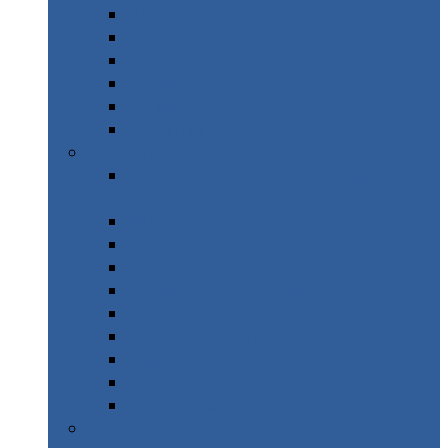
Afrique du sud – Road Trip
Canada Ouest – Road Trip
Costa Rica – Road Trip
Cuba en sac à dos
Île Maurice
Sri Lanka
Printemps
WE Mercantour – Vallée des
Merveilles
WE Stockholm
Brésil
Croatie
Espagne – Majorque
Italie – Toscane
Italie – Les Abruzzes
Mexico
New York
Thaïlande
Etè