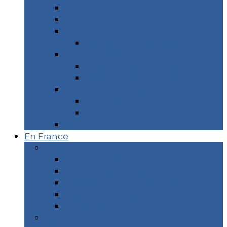
Cuba
Danemark
Espagne
Donostia & Côte Basque
Inde du Nord
Inde du Nord – 2 mois
Ladakh – 2 semaines
Réunion & Maurice
Réunion 2 semaines
Île Maurice 3 semaines
Sri Lanka
En France
Marseille
Visiter Marseille
15 plages où se baigner
Recette – La Pizza Scarole
Les restaurants Vegan
Marseille Écolo
Corse