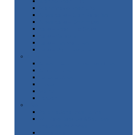
Islande Road Trip
Scandinavie Road trip
Alpes Italie – Gran Paradiso
Alpes Italie – Dolomites
Italie – Road Trip Sicile
Italie – Calabre
Italie – Les Marches
Italie – Porto Recanati
Automne
Alpes – Randonnée Les Orres
Afrique du sud
Canada Ouest
Grèce
Maroc
Taïwan
Hiver
Parc National des Ecrins
WE Pays Basque & Sources
chaudes Pyrénées
Costa Rica