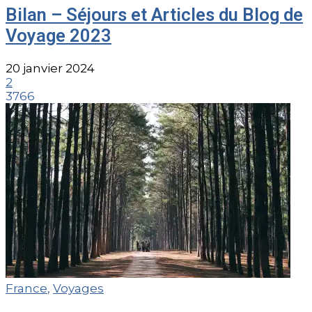
Bilan – Séjours et Articles du Blog de
Voyage 2023
20 janvier 2024
2
3766
France
,
Voyages