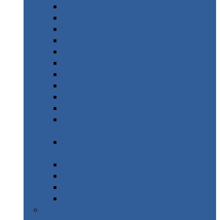
Ajaccio
Bastia
Biarritz
Lourdes
Lyon
Marseille
Orange
Orléans
Alpes – Randonnée Les Orres
Mercantour – Vallée des Merveilles
Road Trip Haute Provence &
Durance
Pays Basque & Sources chaudes
Pyrénées
Italie – Toscane
Italie – Les Abruzzes
Suède – Stockholm
Espagne – San Sebastian
1 Semaine & +