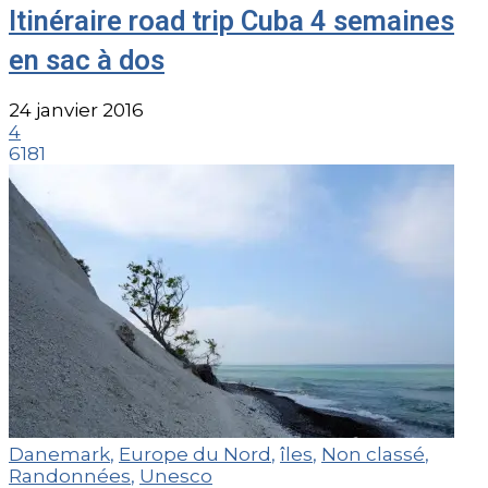
Itinéraire road trip Cuba 4 semaines
en sac à dos
24 janvier 2016
4
6181
Danemark
,
Europe du Nord
,
îles
,
Non classé
,
Randonnées
,
Unesco