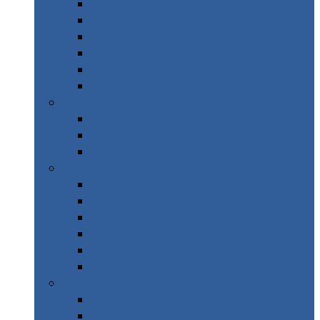
Grèce
Islande
Italie
Norvège
Suède
Suisse
Afrique
Afrique du Sud
Maroc
La réunion & Ile Maurice
Amérique
Brésil
Canada
Costa Rica
Cuba
Mexique
New York
Asie
Inde du Nord
Sri Lanka