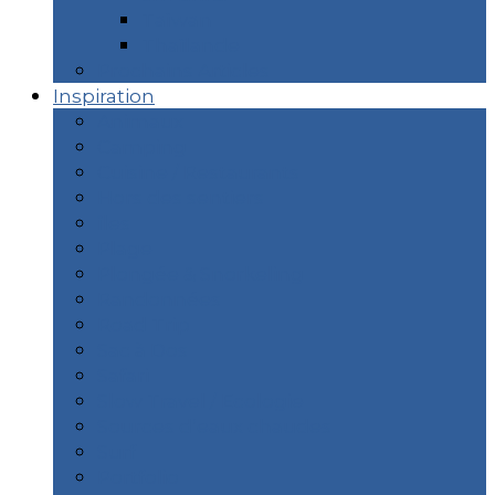
Taïwan
Thaïlande
Prochains Articles
Inspiration
Animaux
Camping
Cuisine / Restaurants
Hors des sentiers
îles
Plage
Plongée & Snorkeling
Randonnées
Road Trip
Sac à Dos
Safari
Slow Travel / Ecologie
Sources d’eaux chaudes
Surf
Portfolio