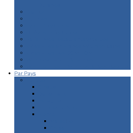
Durance
Biarritz
Lourdes
Lyon – City Guide
Orléans – City Guide
Paris – Mes restaurants typiques
Idées – îles en France Métropolitaine
Idées – îles des DOM TOM
WE Océan – Surf & Landes
WE Thermes – Pyrénées & Pays Basque
Par Pays
Europe
Croatie
Danemark
Espagne
Europe du Nord
France
Marseille
Corse