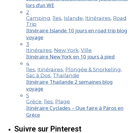
lors d’un WE
2
Camping
,
îles
,
Islande
,
Itinéraires
,
Road
Trip
Itinéraire Islande 10 jours en road trip blog
voyage
3
Itinéraires
,
New York
,
Ville
Itinéraire New York en 10 jours à pied
4
îles
,
Itinéraires
,
Plongée & Snorkeling
,
Sac à Dos
,
Thaïlande
Itinéraire Thaïlande 2 semaines blog
voyage
5
Grèce
,
îles
,
Plage
Itinéraire Cyclades – Que faire à Páros en
Grèce
Suivre sur Pinterest