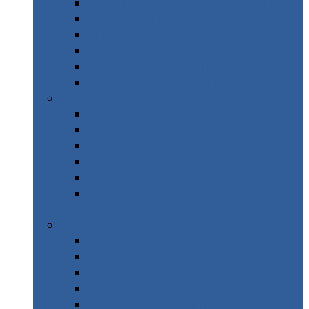
Quel itinéraire pour un Road Trip ?
Visiter Bastia
Autour de Bastia
Visiter Ajaccio
Le village de Bocognano
Visiter la Corse en train
Alpes Françaises
Visiter les Alpes
Road Trip Ecrins
Parc des Ecrins en Hiver
Alpes – 8 Rando en Hiver
WE Alpes – Rando Les Orres
WE Mercantour – Vallée des
Merveilles
Provence
Orange
Massif de l’Estérel
Idées – Nice et sa région
Idées – 51 Lieux en Provence
WE Road Trip – Haute Provence &