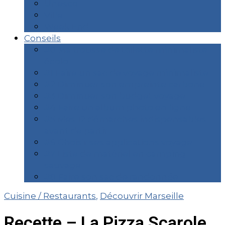
Unesco
Ville
Week End
Conseils
#0 Ma trousse de toilette minimaliste
écolo
#1 Faire un sac de voyage minimaliste
#2 Diminuer son empreinte carbone
#3 Diminuer son budget voyage
#4 Faire un album photo en ligne
#5 Mes 12 démarches indispensables
avant de partir
#6 Choisir ses applications voyage
#7 Liste de matériel en camping
sauvage
#8 Faire son sac de randonnée
Cuisine / Restaurants
,
Découvrir Marseille
Recette – La Pizza Scarole