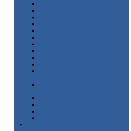
Ajaccio
Bastia
Biarritz
Lourdes
Lyon
Marseille
Orange
Orléans
Alpes – Randonnée Les Orres
Mercantour – Vallée des Merveilles
Road Trip Haute Provence &
Durance
Pays Basque & Sources chaudes
Pyrénées
Italie – Toscane
Italie – Les Abruzzes
Suède – Stockholm
Espagne – San Sebastian
1 Semaine & +