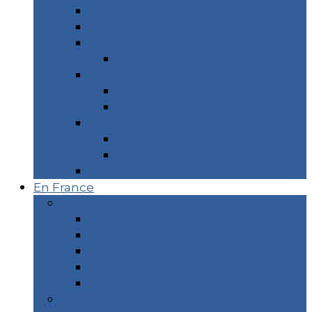
Cuba
Danemark
Espagne
Donostia & Côte Basque
Inde du Nord
Inde du Nord – 2 mois
Ladakh – 2 semaines
Réunion & Maurice
Réunion 2 semaines
Île Maurice 3 semaines
Sri Lanka
En France
Marseille
Visiter Marseille
15 plages où se baigner
Recette – La Pizza Scarole
Les restaurants Vegan
Marseille Écolo
Corse