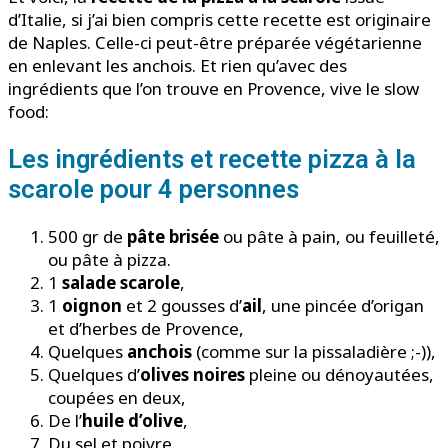
d’Italie, si j’ai bien compris cette recette est originaire
de Naples. Celle-ci peut-être préparée végétarienne
en enlevant les anchois. Et rien qu’avec des
ingrédients que l’on trouve en Provence, vive le slow
food:
Les ingrédients et recette pizza à la
scarole pour 4 personnes
500 gr de
pâte brisée
ou pâte à pain, ou feuilleté,
ou pâte à pizza.
1
salade scarole
,
1
oignon
et 2 gousses d’
ail
, une pincée d’origan
et d’herbes de Provence,
Quelques
anchois
(comme sur la pissaladière ;-)),
Quelques d’
olives noires
pleine ou dénoyautées,
coupées en deux,
De l’
huile d’olive
,
Du sel et poivre.