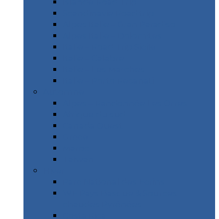
Islande Road Trip
Scandinavie Road trip
Alpes Italie – Gran Paradiso
Alpes Italie – Dolomites
Italie – Road Trip Sicile
Italie – Calabre
Italie – Les Marches
Italie – Porto Recanati
Automne
Alpes – Randonnée Les Orres
Afrique du sud
Canada Ouest
Grèce
Maroc
Taïwan
Hiver
Parc National des Ecrins
WE Pays Basque & Sources
chaudes Pyrénées
Costa Rica