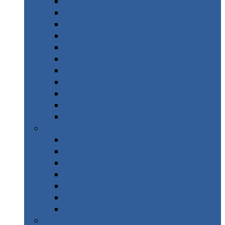
Corse en Road Trip
Alpes Suisses – Jungfrau & Wengen
Copenhague & Autour
Croatie
Espagne – Majorque
Gréce – Páros
Italie – Calabre
Italie – Dolomites
Italie – Gran Paradiso
Maroc – Moyen Atlas
New York
2 Semaines & +
Italie – Road Trip Sicile Sud
Norvège & Suède – Road Trip
Inde – Ladakh
Réunion
Brésil – Road Trip de Sao Paolo
Taïwan – Sans voiture
Thaïlande – Île en île
3 Semaines & +