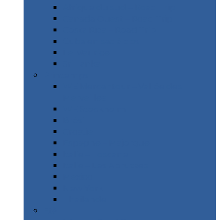
Afrique du sud – Road Trip
Canada Ouest – Road Trip
Costa Rica – Road Trip
Cuba en sac à dos
Île Maurice
Sri Lanka
Printemps
WE Mercantour – Vallée des
Merveilles
WE Stockholm
Brésil
Croatie
Espagne – Majorque
Italie – Toscane
Italie – Les Abruzzes
Mexico
New York
Thaïlande
Etè