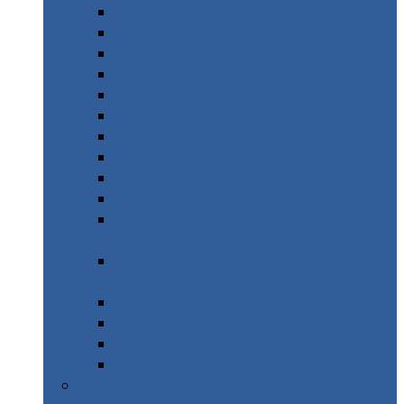
Ajaccio
Bastia
Biarritz
Lourdes
Lyon
Marseille
Orange
Orléans
Alpes – Randonnée Les Orres
Mercantour – Vallée des Merveilles
Road Trip Haute Provence &
Durance
Pays Basque & Sources chaudes
Pyrénées
Italie – Toscane
Italie – Les Abruzzes
Suède – Stockholm
Espagne – San Sebastian
1 Semaine & +