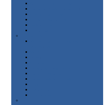
Afrique du sud – Road Trip
Canada Ouest – Road Trip
Costa Rica – Road Trip
Cuba en sac à dos
Île Maurice
Sri Lanka
Printemps
WE Mercantour – Vallée des
Merveilles
WE Stockholm
Brésil
Croatie
Espagne – Majorque
Italie – Toscane
Italie – Les Abruzzes
Mexico
New York
Thaïlande
Etè