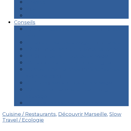
Unesco
Ville
Week End
Conseils
#0 Ma trousse de toilette minimaliste
écolo
#1 Faire un sac de voyage minimaliste
#2 Diminuer son empreinte carbone
#3 Diminuer son budget voyage
#4 Faire un album photo en ligne
#5 Mes 12 démarches indispensables
avant de partir
#6 Choisir ses applications voyage
#7 Liste de matériel en camping
sauvage
#8 Faire son sac de randonnée
Cuisine / Restaurants
,
Découvrir Marseille
,
Slow
Travel / Ecologie