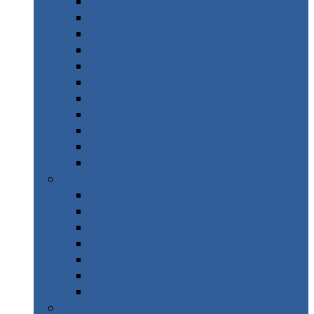
Corse en Road Trip
Alpes Suisses – Jungfrau & Wengen
Copenhague & Autour
Croatie
Espagne – Majorque
Gréce – Páros
Italie – Calabre
Italie – Dolomites
Italie – Gran Paradiso
Maroc – Moyen Atlas
New York
2 Semaines & +
Italie – Road Trip Sicile Sud
Norvège & Suède – Road Trip
Inde – Ladakh
Réunion
Brésil – Road Trip de Sao Paolo
Taïwan – Sans voiture
Thaïlande – Île en île
3 Semaines & +