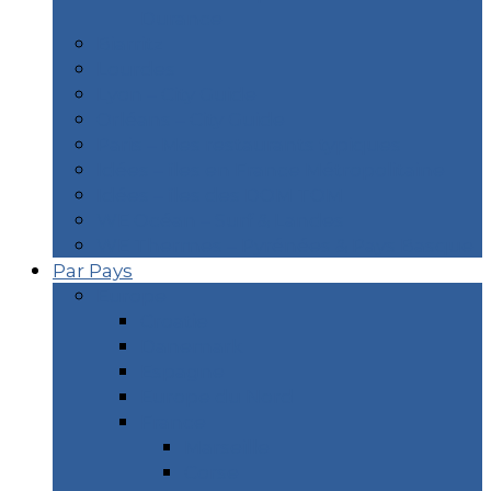
Durance
Biarritz
Lourdes
Lyon – City Guide
Orléans – City Guide
Paris – Mes restaurants typiques
Idées – îles en France Métropolitaine
Idées – îles des DOM TOM
WE Océan – Surf & Landes
WE Thermes – Pyrénées & Pays Basque
Par Pays
Europe
Croatie
Danemark
Espagne
Europe du Nord
France
Marseille
Corse