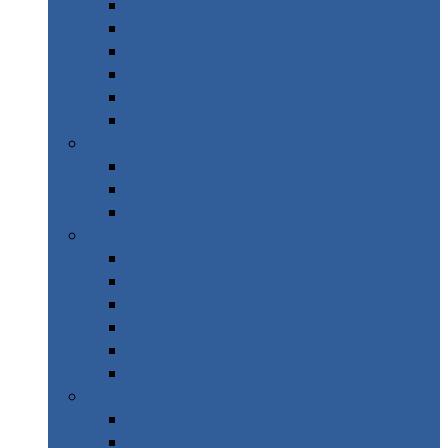
Grèce
Islande
Italie
Norvège
Suède
Suisse
Afrique
Afrique du Sud
Maroc
La réunion & Ile Maurice
Amérique
Brésil
Canada
Costa Rica
Cuba
Mexique
New York
Asie
Inde du Nord
Sri Lanka