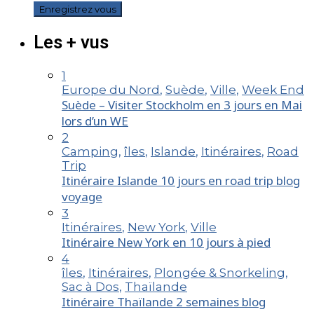
Les + vus
1
Europe du Nord
,
Suède
,
Ville
,
Week End
Suède – Visiter Stockholm en 3 jours en Mai
lors d’un WE
2
Camping
,
îles
,
Islande
,
Itinéraires
,
Road
Trip
Itinéraire Islande 10 jours en road trip blog
voyage
3
Itinéraires
,
New York
,
Ville
Itinéraire New York en 10 jours à pied
4
îles
,
Itinéraires
,
Plongée & Snorkeling
,
Sac à Dos
,
Thaïlande
Itinéraire Thaïlande 2 semaines blog