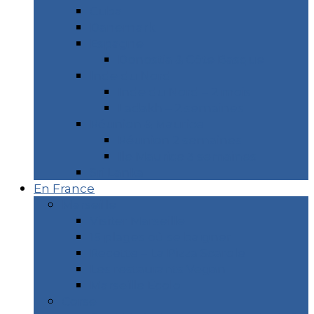
Cuba
Danemark
Espagne
Donostia & Côte Basque
Inde du Nord
Inde du Nord – 2 mois
Ladakh – 2 semaines
Réunion & Maurice
Réunion 2 semaines
Île Maurice 3 semaines
Sri Lanka
En France
Marseille
Visiter Marseille
15 plages où se baigner
Recette – La Pizza Scarole
Les restaurants Vegan
Marseille Écolo
Corse