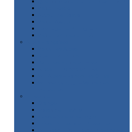
Quel itinéraire pour un Road Trip ?
Visiter Bastia
Autour de Bastia
Visiter Ajaccio
Le village de Bocognano
Visiter la Corse en train
Alpes Françaises
Visiter les Alpes
Road Trip Ecrins
Parc des Ecrins en Hiver
Alpes – 8 Rando en Hiver
WE Alpes – Rando Les Orres
WE Mercantour – Vallée des
Merveilles
Provence
Orange
Massif de l’Estérel
Idées – Nice et sa région
Idées – 51 Lieux en Provence
WE Road Trip – Haute Provence &