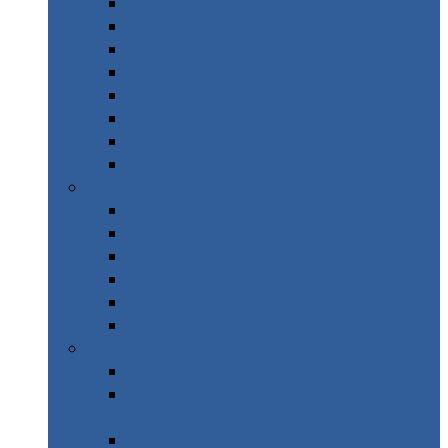
Islande Road Trip
Scandinavie Road trip
Alpes Italie – Gran Paradiso
Alpes Italie – Dolomites
Italie – Road Trip Sicile
Italie – Calabre
Italie – Les Marches
Italie – Porto Recanati
Automne
Alpes – Randonnée Les Orres
Afrique du sud
Canada Ouest
Grèce
Maroc
Taïwan
Hiver
Parc National des Ecrins
WE Pays Basque & Sources
chaudes Pyrénées
Costa Rica