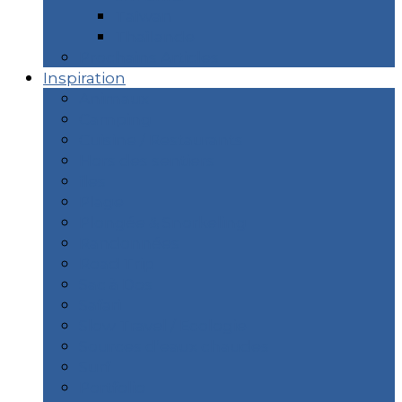
Taïwan
Thaïlande
Prochains Articles
Inspiration
Animaux
Camping
Cuisine / Restaurants
Hors des sentiers
îles
Plage
Plongée & Snorkeling
Randonnées
Road Trip
Sac à Dos
Safari
Slow Travel / Ecologie
Sources d’eaux chaudes
Surf
Portfolio