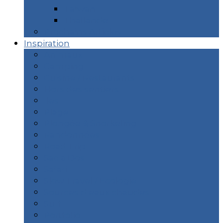
Taïwan
Thaïlande
Prochains Articles
Inspiration
Animaux
Camping
Cuisine / Restaurants
Hors des sentiers
îles
Plage
Plongée & Snorkeling
Randonnées
Road Trip
Sac à Dos
Safari
Slow Travel / Ecologie
Sources d’eaux chaudes
Surf
Portfolio