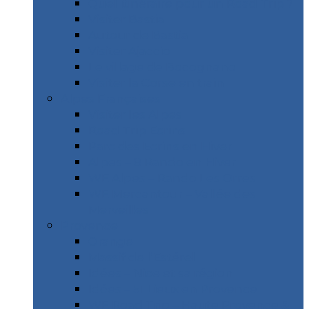
Quel itinéraire pour un Road Trip ?
Visiter Bastia
Autour de Bastia
Visiter Ajaccio
Le village de Bocognano
Visiter la Corse en train
Alpes Françaises
Visiter les Alpes
Road Trip Ecrins
Parc des Ecrins en Hiver
Alpes – 8 Rando en Hiver
WE Alpes – Rando Les Orres
WE Mercantour – Vallée des
Merveilles
Provence
Orange
Massif de l’Estérel
Idées – Nice et sa région
Idées – 51 Lieux en Provence
WE Road Trip – Haute Provence &