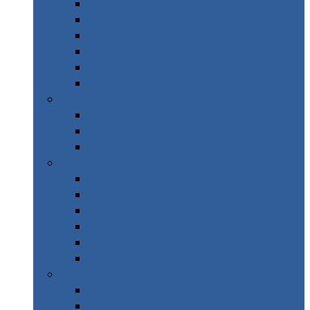
Grèce
Islande
Italie
Norvège
Suède
Suisse
Afrique
Afrique du Sud
Maroc
La réunion & Ile Maurice
Amérique
Brésil
Canada
Costa Rica
Cuba
Mexique
New York
Asie
Inde du Nord
Sri Lanka