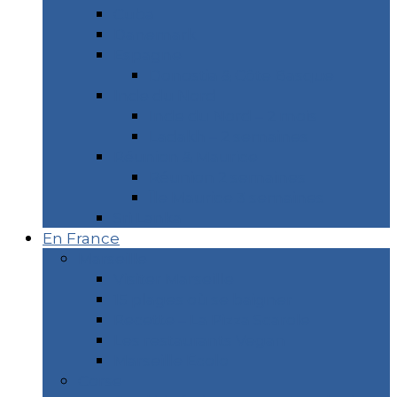
Cuba
Danemark
Espagne
Donostia & Côte Basque
Inde du Nord
Inde du Nord – 2 mois
Ladakh – 2 semaines
Réunion & Maurice
Réunion 2 semaines
Île Maurice 3 semaines
Sri Lanka
En France
Marseille
Visiter Marseille
15 plages où se baigner
Recette – La Pizza Scarole
Les restaurants Vegan
Marseille Écolo
Corse