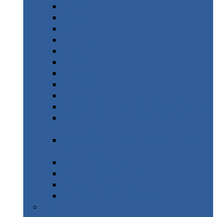
Ajaccio
Bastia
Biarritz
Lourdes
Lyon
Marseille
Orange
Orléans
Alpes – Randonnée Les Orres
Mercantour – Vallée des Merveilles
Road Trip Haute Provence &
Durance
Pays Basque & Sources chaudes
Pyrénées
Italie – Toscane
Italie – Les Abruzzes
Suède – Stockholm
Espagne – San Sebastian
1 Semaine & +