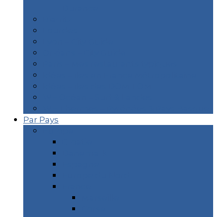
Durance
Biarritz
Lourdes
Lyon – City Guide
Orléans – City Guide
Paris – Mes restaurants typiques
Idées – îles en France Métropolitaine
Idées – îles des DOM TOM
WE Océan – Surf & Landes
WE Thermes – Pyrénées & Pays Basque
Par Pays
Europe
Croatie
Danemark
Espagne
Europe du Nord
France
Marseille
Corse