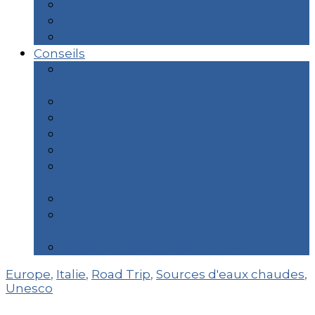
Unesco
Ville
Week End
Conseils
#0 Ma trousse de toilette minimaliste
écolo
#1 Faire un sac de voyage minimaliste
#2 Diminuer son empreinte carbone
#3 Diminuer son budget voyage
#4 Faire un album photo en ligne
#5 Mes 12 démarches indispensables
avant de partir
#6 Choisir ses applications voyage
#7 Liste de matériel en camping
sauvage
#8 Faire son sac de randonnée
Europe
,
Italie
,
Road Trip
,
Sources d'eaux chaudes
,
Unesco