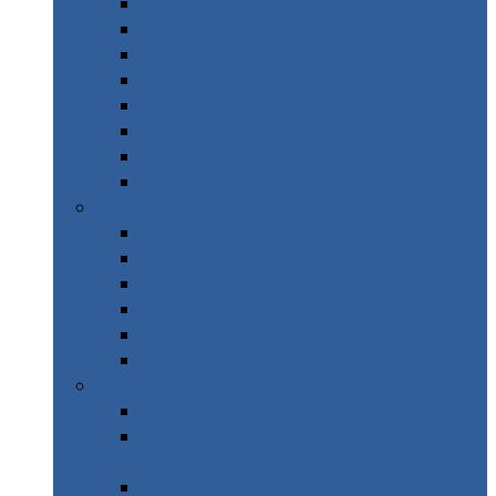
Islande Road Trip
Scandinavie Road trip
Alpes Italie – Gran Paradiso
Alpes Italie – Dolomites
Italie – Road Trip Sicile
Italie – Calabre
Italie – Les Marches
Italie – Porto Recanati
Automne
Alpes – Randonnée Les Orres
Afrique du sud
Canada Ouest
Grèce
Maroc
Taïwan
Hiver
Parc National des Ecrins
WE Pays Basque & Sources
chaudes Pyrénées
Costa Rica