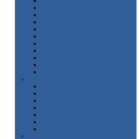
Corse en Road Trip
Alpes Suisses – Jungfrau & Wengen
Copenhague & Autour
Croatie
Espagne – Majorque
Gréce – Páros
Italie – Calabre
Italie – Dolomites
Italie – Gran Paradiso
Maroc – Moyen Atlas
New York
2 Semaines & +
Italie – Road Trip Sicile Sud
Norvège & Suède – Road Trip
Inde – Ladakh
Réunion
Brésil – Road Trip de Sao Paolo
Taïwan – Sans voiture
Thaïlande – Île en île
3 Semaines & +