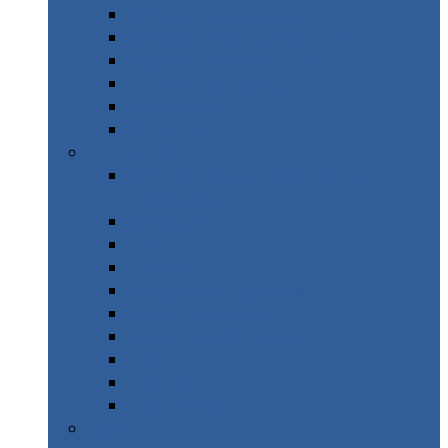
Afrique du sud – Road Trip
Canada Ouest – Road Trip
Costa Rica – Road Trip
Cuba en sac à dos
Île Maurice
Sri Lanka
Printemps
WE Mercantour – Vallée des
Merveilles
WE Stockholm
Brésil
Croatie
Espagne – Majorque
Italie – Toscane
Italie – Les Abruzzes
Mexico
New York
Thaïlande
Etè