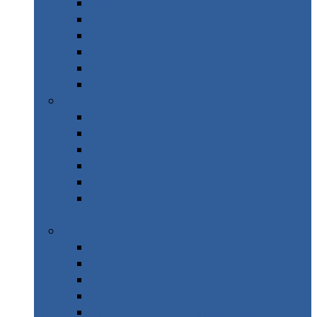
Quel itinéraire pour un Road Trip ?
Visiter Bastia
Autour de Bastia
Visiter Ajaccio
Le village de Bocognano
Visiter la Corse en train
Alpes Françaises
Visiter les Alpes
Road Trip Ecrins
Parc des Ecrins en Hiver
Alpes – 8 Rando en Hiver
WE Alpes – Rando Les Orres
WE Mercantour – Vallée des
Merveilles
Provence
Orange
Massif de l’Estérel
Idées – Nice et sa région
Idées – 51 Lieux en Provence
WE Road Trip – Haute Provence &