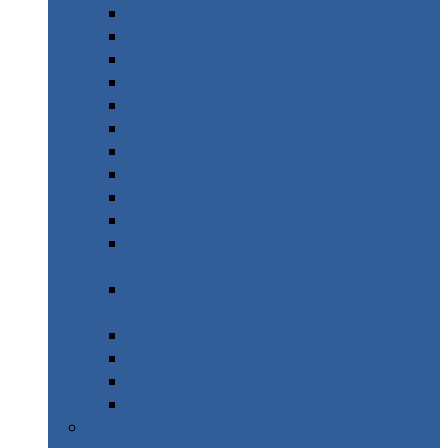
Ajaccio
Bastia
Biarritz
Lourdes
Lyon
Marseille
Orange
Orléans
Alpes – Randonnée Les Orres
Mercantour – Vallée des Merveilles
Road Trip Haute Provence &
Durance
Pays Basque & Sources chaudes
Pyrénées
Italie – Toscane
Italie – Les Abruzzes
Suède – Stockholm
Espagne – San Sebastian
1 Semaine & +