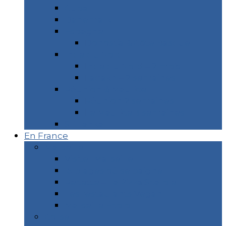
Cuba
Danemark
Espagne
Donostia & Côte Basque
Inde du Nord
Inde du Nord – 2 mois
Ladakh – 2 semaines
Réunion & Maurice
Réunion 2 semaines
Île Maurice 3 semaines
Sri Lanka
En France
Marseille
Visiter Marseille
15 plages où se baigner
Recette – La Pizza Scarole
Les restaurants Vegan
Marseille Écolo
Corse