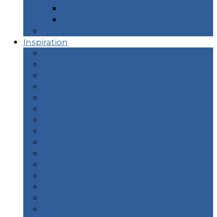
Taïwan
Thaïlande
Prochains Articles
Inspiration
Animaux
Camping
Cuisine / Restaurants
Hors des sentiers
îles
Plage
Plongée & Snorkeling
Randonnées
Road Trip
Sac à Dos
Safari
Slow Travel / Ecologie
Sources d’eaux chaudes
Surf
Portfolio