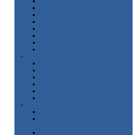
Islande Road Trip
Scandinavie Road trip
Alpes Italie – Gran Paradiso
Alpes Italie – Dolomites
Italie – Road Trip Sicile
Italie – Calabre
Italie – Les Marches
Italie – Porto Recanati
Automne
Alpes – Randonnée Les Orres
Afrique du sud
Canada Ouest
Grèce
Maroc
Taïwan
Hiver
Parc National des Ecrins
WE Pays Basque & Sources
chaudes Pyrénées
Costa Rica