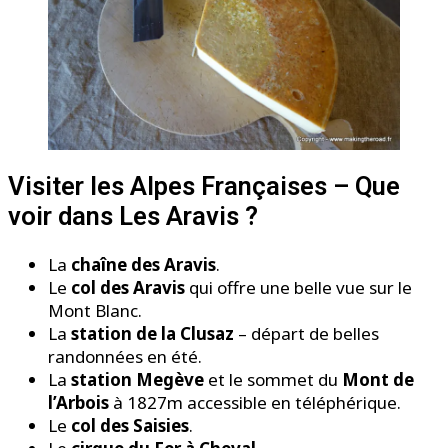
Visiter les Alpes Françaises – Que
voir dans Les Aravis ?
La
chaîne des Aravis
.
Le
col des Aravis
qui offre une belle vue sur le
Mont Blanc.
La
station de la Clusaz
– départ de belles
randonnées en été.
La
station Megève
et le sommet du
Mont de
l’Arbois
à 1827m accessible en téléphérique.
Le
col des Saisies
.