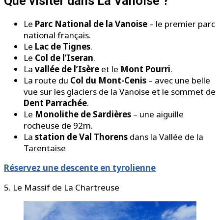
Que visiter dans La Vanoise ?
Le
Parc National de la Vanoise
– le premier parc
national français.
Le
Lac de Tignes
.
Le
Col de l’Iseran
.
La
vallée de l’Isère
et le
Mont Pourri
.
La route du
Col du Mont-Cenis
– avec une belle
vue sur les glaciers de la Vanoise et le sommet de
Dent Parrachée
.
Le
Monolithe de Sardières
– une aiguille
rocheuse de 92m.
La
station de Val Thorens
dans la Vallée de la
Tarentaise
Réservez une descente en tyrolienne
5. Le Massif de La Chartreuse