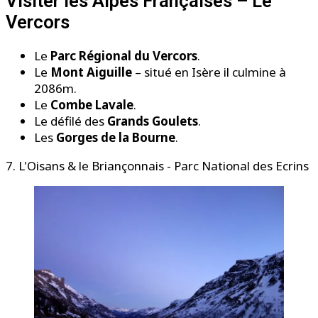
Visiter les Alpes Françaises – Le
Vercors
Le
Parc Régional du Vercors
.
Le
Mont Aiguille
– situé en Isère il culmine à
2086m.
Le
Combe Lavale
.
Le défilé des
Grands Goulets
.
Les
Gorges de la Bourne
.
7. L'Oisans & le Briançonnais - Parc National des Ecrins