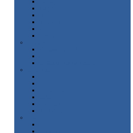
Grèce
Islande
Italie
Norvège
Suède
Suisse
Afrique
Afrique du Sud
Maroc
La réunion & Ile Maurice
Amérique
Brésil
Canada
Costa Rica
Cuba
Mexique
New York
Asie
Inde du Nord
Sri Lanka