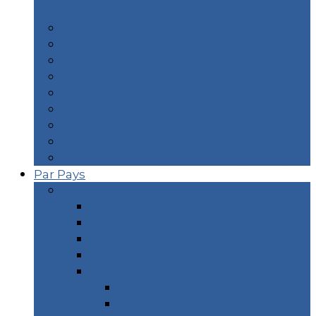
Durance
Biarritz
Lourdes
Lyon – City Guide
Orléans – City Guide
Paris – Mes restaurants typiques
Idées – îles en France Métropolitaine
Idées – îles des DOM TOM
WE Océan – Surf & Landes
WE Thermes – Pyrénées & Pays Basque
Par Pays
Europe
Croatie
Danemark
Espagne
Europe du Nord
France
Marseille
Corse