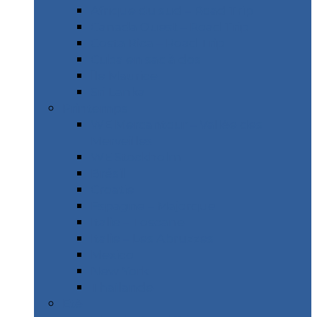
Afrique du sud – Road Trip
Canada Ouest – Road Trip
Costa Rica – Road Trip
Cuba en sac à dos
Île Maurice
Sri Lanka
Printemps
WE Mercantour – Vallée des
Merveilles
WE Stockholm
Brésil
Croatie
Espagne – Majorque
Italie – Toscane
Italie – Les Abruzzes
Mexico
New York
Thaïlande
Etè