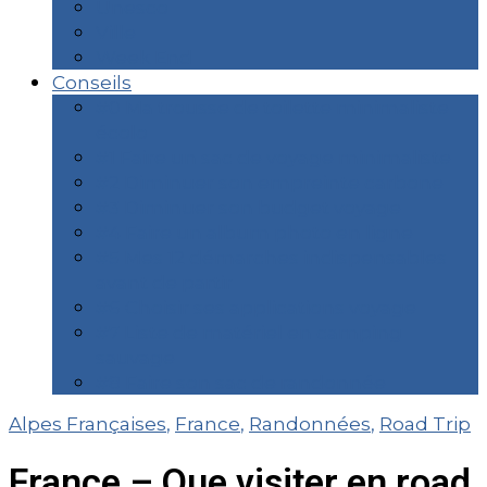
Unesco
Ville
Week End
Conseils
#0 Ma trousse de toilette minimaliste
écolo
#1 Faire un sac de voyage minimaliste
#2 Diminuer son empreinte carbone
#3 Diminuer son budget voyage
#4 Faire un album photo en ligne
#5 Mes 12 démarches indispensables
avant de partir
#6 Choisir ses applications voyage
#7 Liste de matériel en camping
sauvage
#8 Faire son sac de randonnée
Alpes Françaises
,
France
,
Randonnées
,
Road Trip
France – Que visiter en road