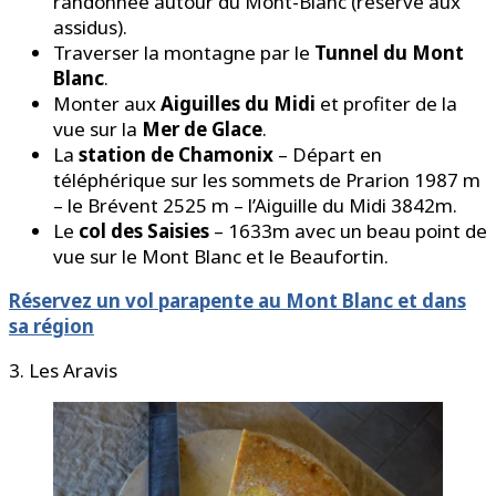
randonnée autour du Mont-Blanc (réservé aux
assidus).
Traverser la montagne par le
Tunnel du Mont
Blanc
.
Monter aux
Aiguilles du Midi
et profiter de la
vue sur la
Mer de Glace
.
La
station de Chamonix
– Départ en
téléphérique sur les sommets de Prarion 1987 m
– le Brévent 2525 m – l’Aiguille du Midi 3842m.
Le
col des Saisies
– 1633m avec un beau point de
vue sur le Mont Blanc et le Beaufortin.
Réservez un vol parapente au Mont Blanc et dans
sa région
3. Les Aravis