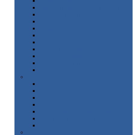
Corse en Road Trip
Alpes Suisses – Jungfrau & Wengen
Copenhague & Autour
Croatie
Espagne – Majorque
Gréce – Páros
Italie – Calabre
Italie – Dolomites
Italie – Gran Paradiso
Maroc – Moyen Atlas
New York
2 Semaines & +
Italie – Road Trip Sicile Sud
Norvège & Suède – Road Trip
Inde – Ladakh
Réunion
Brésil – Road Trip de Sao Paolo
Taïwan – Sans voiture
Thaïlande – Île en île
3 Semaines & +