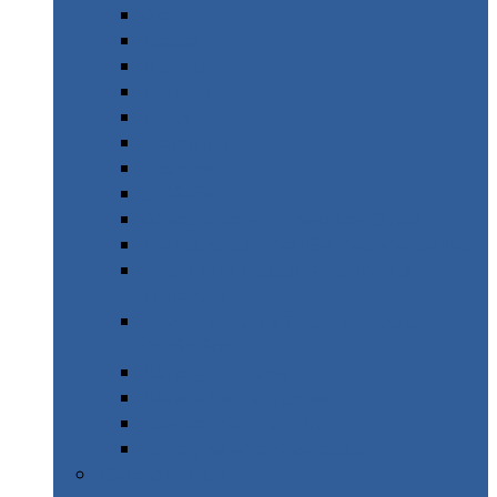
Ajaccio
Bastia
Biarritz
Lourdes
Lyon
Marseille
Orange
Orléans
Alpes – Randonnée Les Orres
Mercantour – Vallée des Merveilles
Road Trip Haute Provence &
Durance
Pays Basque & Sources chaudes
Pyrénées
Italie – Toscane
Italie – Les Abruzzes
Suède – Stockholm
Espagne – San Sebastian
1 Semaine & +