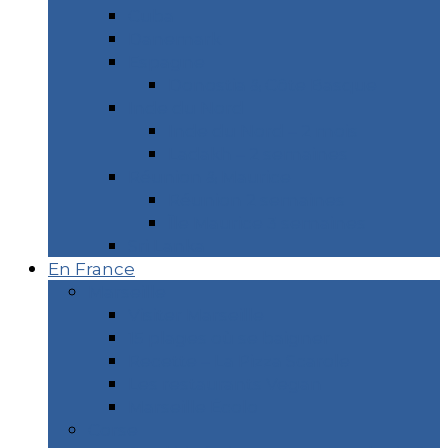
Cuba
Danemark
Espagne
Donostia & Côte Basque
Inde du Nord
Inde du Nord – 2 mois
Ladakh – 2 semaines
Réunion & Maurice
Réunion 2 semaines
Île Maurice 3 semaines
Sri Lanka
En France
Marseille
Visiter Marseille
15 plages où se baigner
Recette – La Pizza Scarole
Les restaurants Vegan
Marseille Écolo
Corse