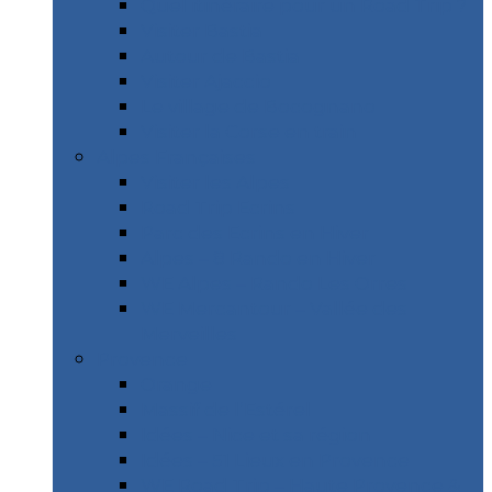
Quel itinéraire pour un Road Trip ?
Visiter Bastia
Autour de Bastia
Visiter Ajaccio
Le village de Bocognano
Visiter la Corse en train
Alpes Françaises
Visiter les Alpes
Road Trip Ecrins
Parc des Ecrins en Hiver
Alpes – 8 Rando en Hiver
WE Alpes – Rando Les Orres
WE Mercantour – Vallée des
Merveilles
Provence
Orange
Massif de l’Estérel
Idées – Nice et sa région
Idées – 51 Lieux en Provence
WE Road Trip – Haute Provence &