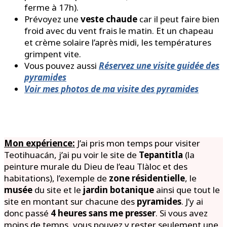
ferme à 17h).
Prévoyez une
veste chaude
car il peut faire bien
froid avec du vent frais le matin. Et un chapeau
et crème solaire l’après midi, les températures
grimpent vite.
Vous pouvez aussi
Réservez une visite guidée des
pyramides
Voir mes photos de ma visite des pyramides
Mon expérience:
J’ai pris mon temps pour visiter
Teotihuacán, j’ai pu voir le site de
Tepantitla
(la
peinture murale du Dieu de l’eau Tlàloc et des
habitations), l’exemple de
zone résidentielle
, le
musée
du site et le
jardin botanique
ainsi que tout le
site en montant sur chacune des
pyramides
. J’y ai
donc passé
4 heures
sans me presser
. Si vous avez
moins de temps, vous pouvez y rester seulement une