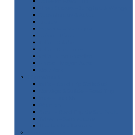
Corse en Road Trip
Alpes Suisses – Jungfrau & Wengen
Copenhague & Autour
Croatie
Espagne – Majorque
Gréce – Páros
Italie – Calabre
Italie – Dolomites
Italie – Gran Paradiso
Maroc – Moyen Atlas
New York
2 Semaines & +
Italie – Road Trip Sicile Sud
Norvège & Suède – Road Trip
Inde – Ladakh
Réunion
Brésil – Road Trip de Sao Paolo
Taïwan – Sans voiture
Thaïlande – Île en île
3 Semaines & +