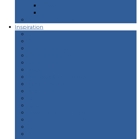
Taïwan
Thaïlande
Prochains Articles
Inspiration
Animaux
Camping
Cuisine / Restaurants
Hors des sentiers
îles
Plage
Plongée & Snorkeling
Randonnées
Road Trip
Sac à Dos
Safari
Slow Travel / Ecologie
Sources d’eaux chaudes
Surf
Portfolio