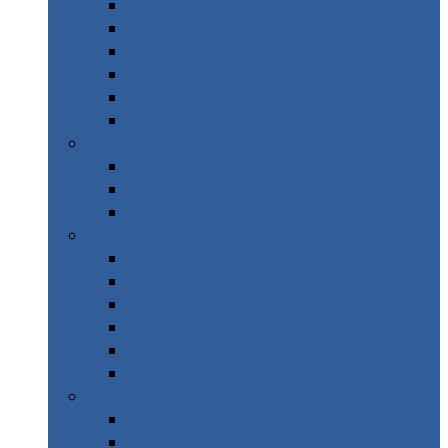
Grèce
Islande
Italie
Norvège
Suède
Suisse
Afrique
Afrique du Sud
Maroc
La réunion & Ile Maurice
Amérique
Brésil
Canada
Costa Rica
Cuba
Mexique
New York
Asie
Inde du Nord
Sri Lanka