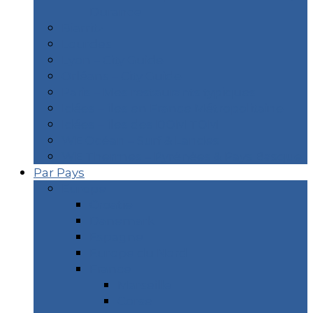
Durance
Biarritz
Lourdes
Lyon – City Guide
Orléans – City Guide
Paris – Mes restaurants typiques
Idées – îles en France Métropolitaine
Idées – îles des DOM TOM
WE Océan – Surf & Landes
WE Thermes – Pyrénées & Pays Basque
Par Pays
Europe
Croatie
Danemark
Espagne
Europe du Nord
France
Marseille
Corse