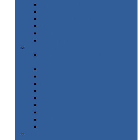
Afrique du sud – Road Trip
Canada Ouest – Road Trip
Costa Rica – Road Trip
Cuba en sac à dos
Île Maurice
Sri Lanka
Printemps
WE Mercantour – Vallée des
Merveilles
WE Stockholm
Brésil
Croatie
Espagne – Majorque
Italie – Toscane
Italie – Les Abruzzes
Mexico
New York
Thaïlande
Etè