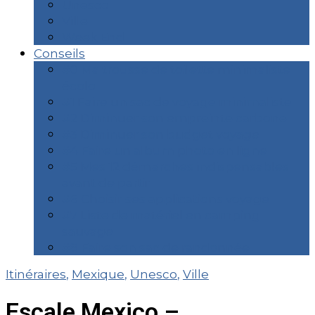
Unesco
Ville
Week End
Conseils
#0 Ma trousse de toilette minimaliste
écolo
#1 Faire un sac de voyage minimaliste
#2 Diminuer son empreinte carbone
#3 Diminuer son budget voyage
#4 Faire un album photo en ligne
#5 Mes 12 démarches indispensables
avant de partir
#6 Choisir ses applications voyage
#7 Liste de matériel en camping
sauvage
#8 Faire son sac de randonnée
Itinéraires
,
Mexique
,
Unesco
,
Ville
Escale Mexico –