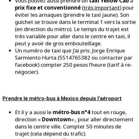
Vous pouvez aussi prendre un
taxi Yellow Cab
à
prix fixe et conventionné
(
très important
) pour
éviter les arnaques (prendre le taxi jaune). Son
guichet se trouve dans le terminal 1 vers la sortie
(en direction du métro). Le temps du trajet est
très variable pour aller dans le centre en taxi, il
peut y avoir de gros embouteillage.
Un numéro de taxi que j’ai pris: Jorge Enrique
Sarmiento Hurta (5514765382 ou contacter par
facebook) compter 250 pesos l’heure (tarif à re-
négocier).
Prendre le métro-bus à Mexico depuis l’aéroport
Et il y a aussi le
métro-bus n°4
tout en rouge,
direction «
Downtown
« , pour aller directement
dans le centre ville. Compter 50 minutes de
trajet (cela dépend du trafic).