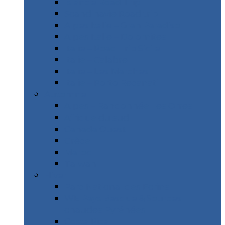
Islande Road Trip
Scandinavie Road trip
Alpes Italie – Gran Paradiso
Alpes Italie – Dolomites
Italie – Road Trip Sicile
Italie – Calabre
Italie – Les Marches
Italie – Porto Recanati
Automne
Alpes – Randonnée Les Orres
Afrique du sud
Canada Ouest
Grèce
Maroc
Taïwan
Hiver
Parc National des Ecrins
WE Pays Basque & Sources
chaudes Pyrénées
Costa Rica