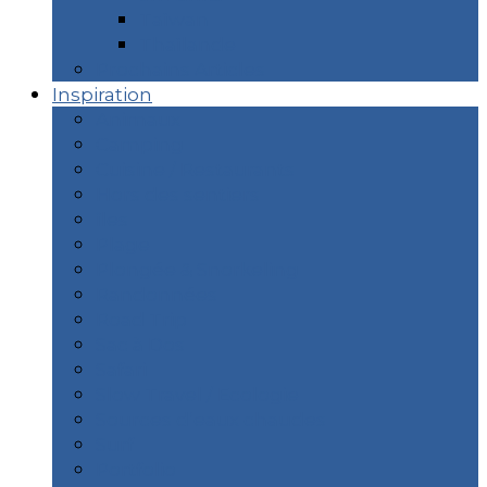
Taïwan
Thaïlande
Prochains Articles
Inspiration
Animaux
Camping
Cuisine / Restaurants
Hors des sentiers
îles
Plage
Plongée & Snorkeling
Randonnées
Road Trip
Sac à Dos
Safari
Slow Travel / Ecologie
Sources d’eaux chaudes
Surf
Portfolio