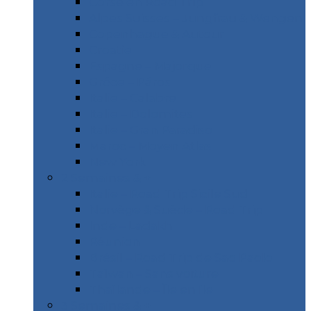
Corse en Road Trip
Alpes Suisses – Jungfrau & Wengen
Copenhague & Autour
Croatie
Espagne – Majorque
Gréce – Páros
Italie – Calabre
Italie – Dolomites
Italie – Gran Paradiso
Maroc – Moyen Atlas
New York
2 Semaines & +
Italie – Road Trip Sicile Sud
Norvège & Suède – Road Trip
Inde – Ladakh
Réunion
Brésil – Road Trip de Sao Paolo
Taïwan – Sans voiture
Thaïlande – Île en île
3 Semaines & +