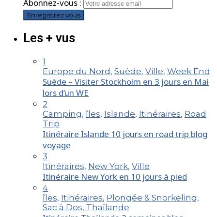
Abonnez-vous :
Les + vus
1
Europe du Nord
,
Suède
,
Ville
,
Week End
Suède – Visiter Stockholm en 3 jours en Mai
lors d’un WE
2
Camping
,
îles
,
Islande
,
Itinéraires
,
Road
Trip
Itinéraire Islande 10 jours en road trip blog
voyage
3
Itinéraires
,
New York
,
Ville
Itinéraire New York en 10 jours à pied
4
îles
,
Itinéraires
,
Plongée & Snorkeling
,
Sac à Dos
,
Thaïlande