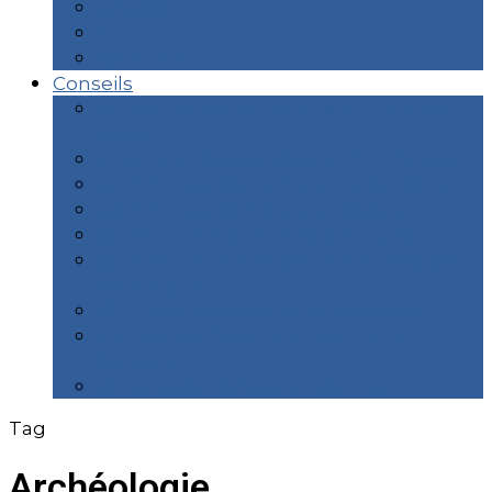
Unesco
Ville
Week End
Conseils
#0 Ma trousse de toilette minimaliste
écolo
#1 Faire un sac de voyage minimaliste
#2 Diminuer son empreinte carbone
#3 Diminuer son budget voyage
#4 Faire un album photo en ligne
#5 Mes 12 démarches indispensables
avant de partir
#6 Choisir ses applications voyage
#7 Liste de matériel en camping
sauvage
#8 Faire son sac de randonnée
Tag
Archéologie