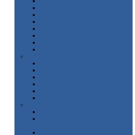
Islande Road Trip
Scandinavie Road trip
Alpes Italie – Gran Paradiso
Alpes Italie – Dolomites
Italie – Road Trip Sicile
Italie – Calabre
Italie – Les Marches
Italie – Porto Recanati
Automne
Alpes – Randonnée Les Orres
Afrique du sud
Canada Ouest
Grèce
Maroc
Taïwan
Hiver
Parc National des Ecrins
WE Pays Basque & Sources
chaudes Pyrénées
Costa Rica