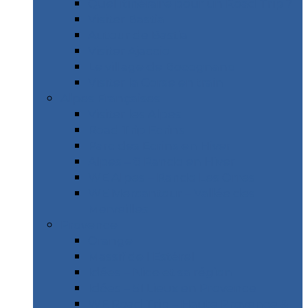
Quel itinéraire pour un Road Trip ?
Visiter Bastia
Autour de Bastia
Visiter Ajaccio
Le village de Bocognano
Visiter la Corse en train
Alpes Françaises
Visiter les Alpes
Road Trip Ecrins
Parc des Ecrins en Hiver
Alpes – 8 Rando en Hiver
WE Alpes – Rando Les Orres
WE Mercantour – Vallée des
Merveilles
Provence
Orange
Massif de l’Estérel
Idées – Nice et sa région
Idées – 51 Lieux en Provence
WE Road Trip – Haute Provence &