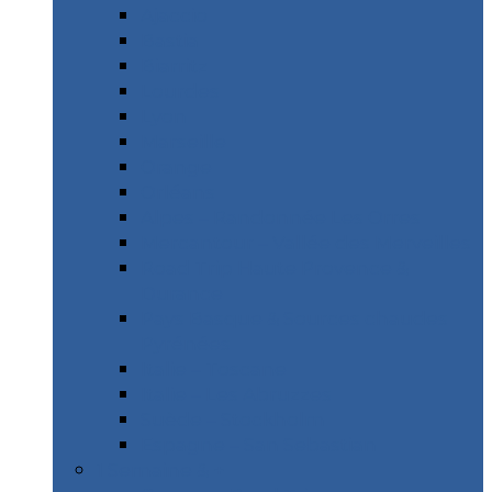
Ajaccio
Bastia
Biarritz
Lourdes
Lyon
Marseille
Orange
Orléans
Alpes – Randonnée Les Orres
Mercantour – Vallée des Merveilles
Road Trip Haute Provence &
Durance
Pays Basque & Sources chaudes
Pyrénées
Italie – Toscane
Italie – Les Abruzzes
Suède – Stockholm
Espagne – San Sebastian
1 Semaine & +