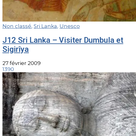
Non classé
,
Sri Lanka
,
Unesco
J12 Sri Lanka – Visiter Dumbula et
Sigirîya
27 février 2009
1390