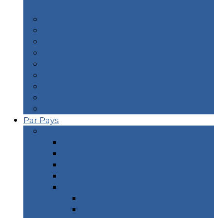
Durance
Biarritz
Lourdes
Lyon – City Guide
Orléans – City Guide
Paris – Mes restaurants typiques
Idées – îles en France Métropolitaine
Idées – îles des DOM TOM
WE Océan – Surf & Landes
WE Thermes – Pyrénées & Pays Basque
Par Pays
Europe
Croatie
Danemark
Espagne
Europe du Nord
France
Marseille
Corse