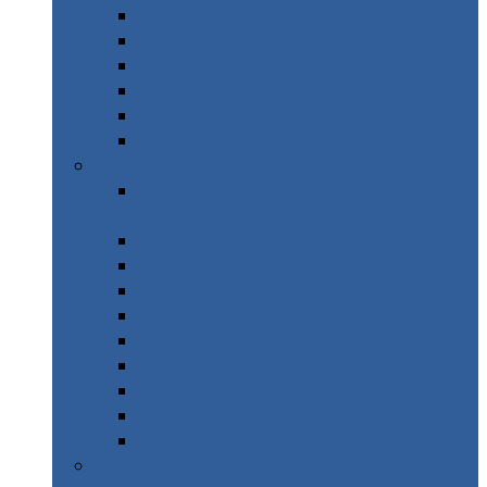
Afrique du sud – Road Trip
Canada Ouest – Road Trip
Costa Rica – Road Trip
Cuba en sac à dos
Île Maurice
Sri Lanka
Printemps
WE Mercantour – Vallée des
Merveilles
WE Stockholm
Brésil
Croatie
Espagne – Majorque
Italie – Toscane
Italie – Les Abruzzes
Mexico
New York
Thaïlande
Etè