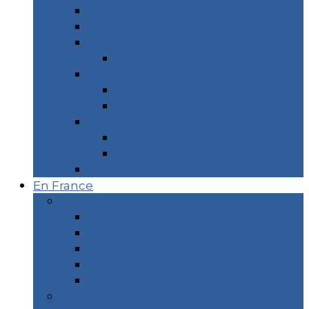
Cuba
Danemark
Espagne
Donostia & Côte Basque
Inde du Nord
Inde du Nord – 2 mois
Ladakh – 2 semaines
Réunion & Maurice
Réunion 2 semaines
Île Maurice 3 semaines
Sri Lanka
En France
Marseille
Visiter Marseille
15 plages où se baigner
Recette – La Pizza Scarole
Les restaurants Vegan
Marseille Écolo
Corse