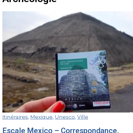
Itinéraires
,
Mexique
,
Unesco
,
Ville
Escale Mexico – Correspondance,