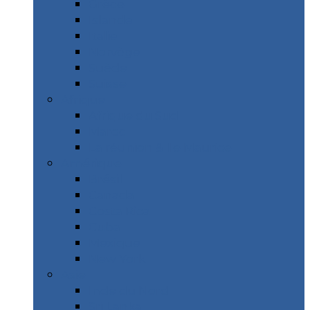
Grèce
Islande
Italie
Norvège
Suède
Suisse
Afrique
Afrique du Sud
Maroc
La réunion & Ile Maurice
Amérique
Brésil
Canada
Costa Rica
Cuba
Mexique
New York
Asie
Inde du Nord
Sri Lanka