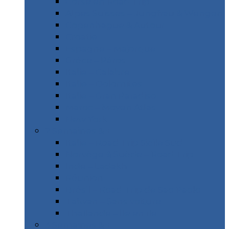
Corse en Road Trip
Alpes Suisses – Jungfrau & Wengen
Copenhague & Autour
Croatie
Espagne – Majorque
Gréce – Páros
Italie – Calabre
Italie – Dolomites
Italie – Gran Paradiso
Maroc – Moyen Atlas
New York
2 Semaines & +
Italie – Road Trip Sicile Sud
Norvège & Suède – Road Trip
Inde – Ladakh
Réunion
Brésil – Road Trip de Sao Paolo
Taïwan – Sans voiture
Thaïlande – Île en île
3 Semaines & +