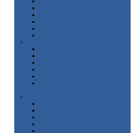
Quel itinéraire pour un Road Trip ?
Visiter Bastia
Autour de Bastia
Visiter Ajaccio
Le village de Bocognano
Visiter la Corse en train
Alpes Françaises
Visiter les Alpes
Road Trip Ecrins
Parc des Ecrins en Hiver
Alpes – 8 Rando en Hiver
WE Alpes – Rando Les Orres
WE Mercantour – Vallée des
Merveilles
Provence
Orange
Massif de l’Estérel
Idées – Nice et sa région
Idées – 51 Lieux en Provence
WE Road Trip – Haute Provence &