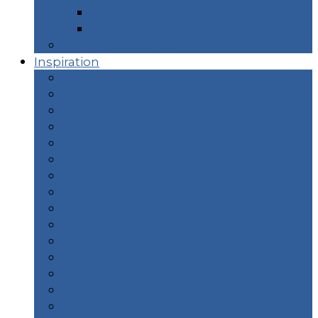
Taïwan
Thaïlande
Prochains Articles
Inspiration
Animaux
Camping
Cuisine / Restaurants
Hors des sentiers
îles
Plage
Plongée & Snorkeling
Randonnées
Road Trip
Sac à Dos
Safari
Slow Travel / Ecologie
Sources d’eaux chaudes
Surf
Portfolio