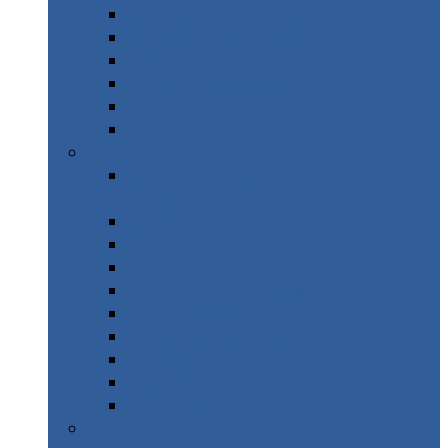
Afrique du sud – Road Trip
Canada Ouest – Road Trip
Costa Rica – Road Trip
Cuba en sac à dos
Île Maurice
Sri Lanka
Printemps
WE Mercantour – Vallée des
Merveilles
WE Stockholm
Brésil
Croatie
Espagne – Majorque
Italie – Toscane
Italie – Les Abruzzes
Mexico
New York
Thaïlande
Etè