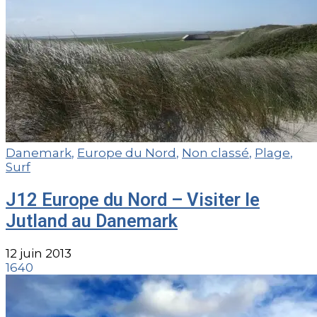
Danemark
,
Europe du Nord
,
Non classé
,
Plage
,
Surf
J12 Europe du Nord – Visiter le
Jutland au Danemark
12 juin 2013
1640