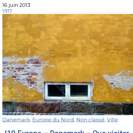
16 juin 2013
1917
Danemark
,
Europe du Nord
,
Non classé
,
Ville