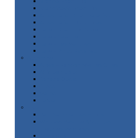
Islande Road Trip
Scandinavie Road trip
Alpes Italie – Gran Paradiso
Alpes Italie – Dolomites
Italie – Road Trip Sicile
Italie – Calabre
Italie – Les Marches
Italie – Porto Recanati
Automne
Alpes – Randonnée Les Orres
Afrique du sud
Canada Ouest
Grèce
Maroc
Taïwan
Hiver
Parc National des Ecrins
WE Pays Basque & Sources
chaudes Pyrénées
Costa Rica