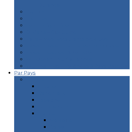
Durance
Biarritz
Lourdes
Lyon – City Guide
Orléans – City Guide
Paris – Mes restaurants typiques
Idées – îles en France Métropolitaine
Idées – îles des DOM TOM
WE Océan – Surf & Landes
WE Thermes – Pyrénées & Pays Basque
Par Pays
Europe
Croatie
Danemark
Espagne
Europe du Nord
France
Marseille
Corse