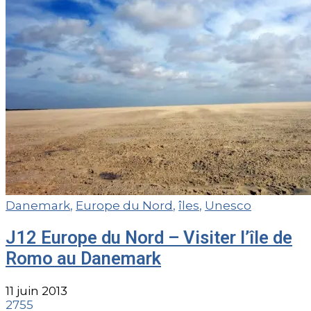
Danemark
,
Europe du Nord
,
îles
,
Unesco
J12 Europe du Nord – Visiter l’île de
Romo au Danemark
11 juin 2013
2755