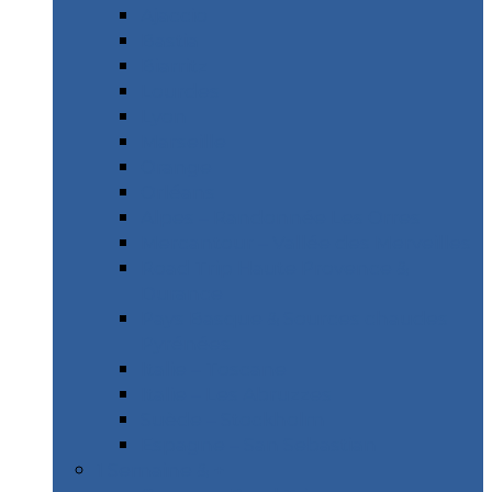
Ajaccio
Bastia
Biarritz
Lourdes
Lyon
Marseille
Orange
Orléans
Alpes – Randonnée Les Orres
Mercantour – Vallée des Merveilles
Road Trip Haute Provence &
Durance
Pays Basque & Sources chaudes
Pyrénées
Italie – Toscane
Italie – Les Abruzzes
Suède – Stockholm
Espagne – San Sebastian
1 Semaine & +