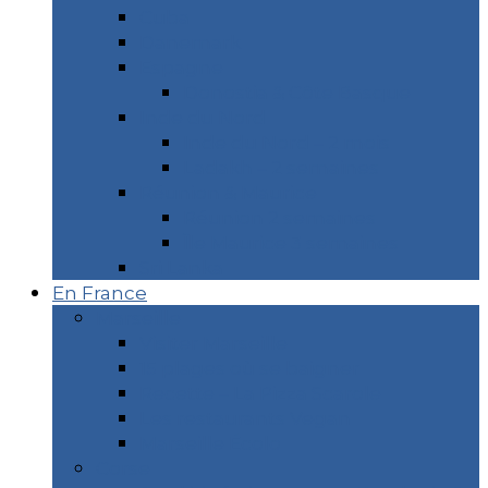
Cuba
Danemark
Espagne
Donostia & Côte Basque
Inde du Nord
Inde du Nord – 2 mois
Ladakh – 2 semaines
Réunion & Maurice
Réunion 2 semaines
Île Maurice 3 semaines
Sri Lanka
En France
Marseille
Visiter Marseille
15 plages où se baigner
Recette – La Pizza Scarole
Les restaurants Vegan
Marseille Écolo
Corse