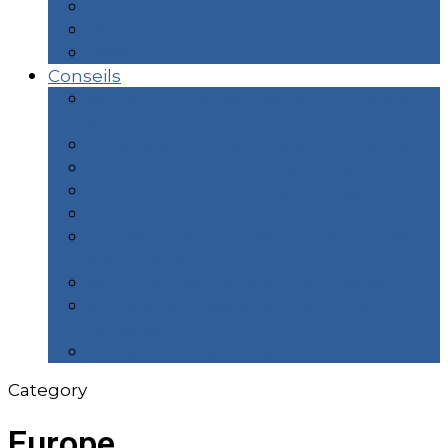
Unesco
Ville
Week End
Conseils
#0 Ma trousse de toilette minimaliste
écolo
#1 Faire un sac de voyage minimaliste
#2 Diminuer son empreinte carbone
#3 Diminuer son budget voyage
#4 Faire un album photo en ligne
#5 Mes 12 démarches indispensables
avant de partir
#6 Choisir ses applications voyage
#7 Liste de matériel en camping
sauvage
#8 Faire son sac de randonnée
Category
Europe