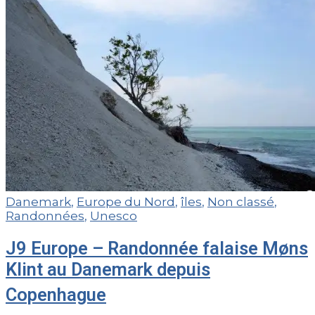
Danemark
,
Europe du Nord
,
îles
,
Non classé
,
Randonnées
,
Unesco
J9 Europe – Randonnée falaise Møns
Klint au Danemark depuis
Copenhague