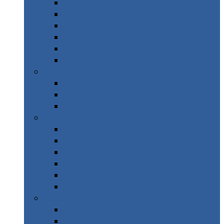
Grèce
Islande
Italie
Norvège
Suède
Suisse
Afrique
Afrique du Sud
Maroc
La réunion & Ile Maurice
Amérique
Brésil
Canada
Costa Rica
Cuba
Mexique
New York
Asie
Inde du Nord
Sri Lanka