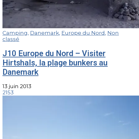
Camping
,
Danemark
,
Europe du Nord
,
Non
classé
J10 Europe du Nord – Visiter
Hirtshals, la plage bunkers au
Danemark
13 juin 2013
2153