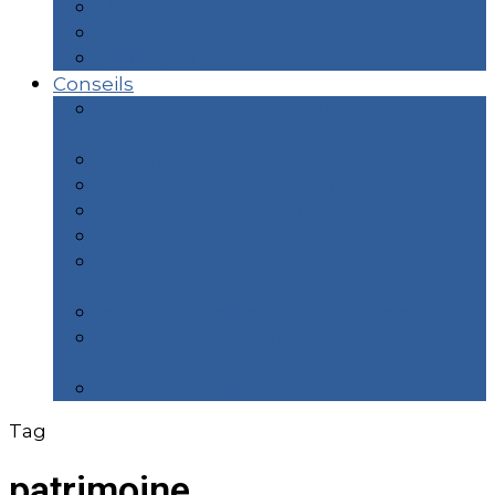
Unesco
Ville
Week End
Conseils
#0 Ma trousse de toilette minimaliste
écolo
#1 Faire un sac de voyage minimaliste
#2 Diminuer son empreinte carbone
#3 Diminuer son budget voyage
#4 Faire un album photo en ligne
#5 Mes 12 démarches indispensables
avant de partir
#6 Choisir ses applications voyage
#7 Liste de matériel en camping
sauvage
#8 Faire son sac de randonnée
Tag
patrimoine