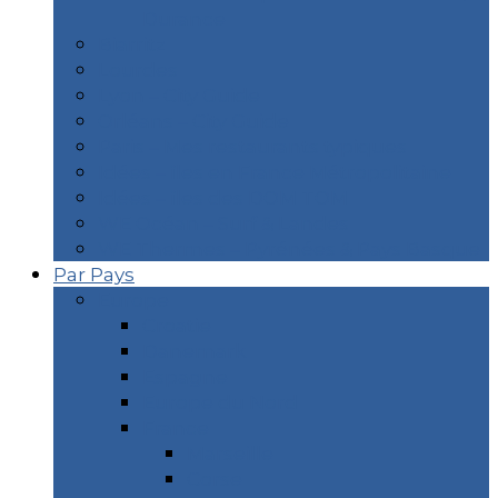
Durance
Biarritz
Lourdes
Lyon – City Guide
Orléans – City Guide
Paris – Mes restaurants typiques
Idées – îles en France Métropolitaine
Idées – îles des DOM TOM
WE Océan – Surf & Landes
WE Thermes – Pyrénées & Pays Basque
Par Pays
Europe
Croatie
Danemark
Espagne
Europe du Nord
France
Marseille
Corse