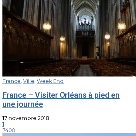
France
,
Ville
,
Week End
France – Visiter Orléans à pied en
une journée
17 novembre 2018
1
7400