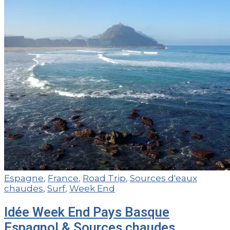
Espagne
,
France
,
Road Trip
,
Sources d'eaux
chaudes
,
Surf
,
Week End
Idée Week End Pays Basque
Espagnol & Sources chaudes