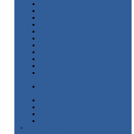
Ajaccio
Bastia
Biarritz
Lourdes
Lyon
Marseille
Orange
Orléans
Alpes – Randonnée Les Orres
Mercantour – Vallée des Merveilles
Road Trip Haute Provence &
Durance
Pays Basque & Sources chaudes
Pyrénées
Italie – Toscane
Italie – Les Abruzzes
Suède – Stockholm
Espagne – San Sebastian
1 Semaine & +