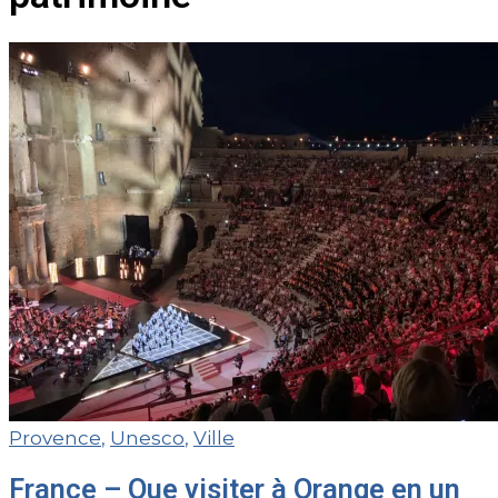
Provence
,
Unesco
,
Ville
France – Que visiter à Orange en un