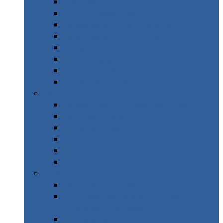
Islande Road Trip
Scandinavie Road trip
Alpes Italie – Gran Paradiso
Alpes Italie – Dolomites
Italie – Road Trip Sicile
Italie – Calabre
Italie – Les Marches
Italie – Porto Recanati
Automne
Alpes – Randonnée Les Orres
Afrique du sud
Canada Ouest
Grèce
Maroc
Taïwan
Hiver
Parc National des Ecrins
WE Pays Basque & Sources
chaudes Pyrénées
Costa Rica