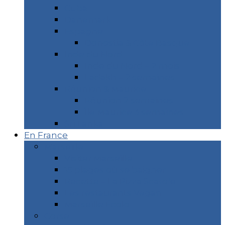
Cuba
Danemark
Espagne
Donostia & Côte Basque
Inde du Nord
Inde du Nord – 2 mois
Ladakh – 2 semaines
Réunion & Maurice
Réunion 2 semaines
Île Maurice 3 semaines
Sri Lanka
En France
Marseille
Visiter Marseille
15 plages où se baigner
Recette – La Pizza Scarole
Les restaurants Vegan
Marseille Écolo
Corse