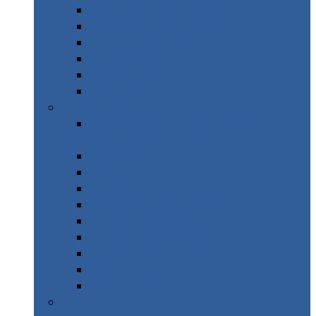
Afrique du sud – Road Trip
Canada Ouest – Road Trip
Costa Rica – Road Trip
Cuba en sac à dos
Île Maurice
Sri Lanka
Printemps
WE Mercantour – Vallée des
Merveilles
WE Stockholm
Brésil
Croatie
Espagne – Majorque
Italie – Toscane
Italie – Les Abruzzes
Mexico
New York
Thaïlande
Etè