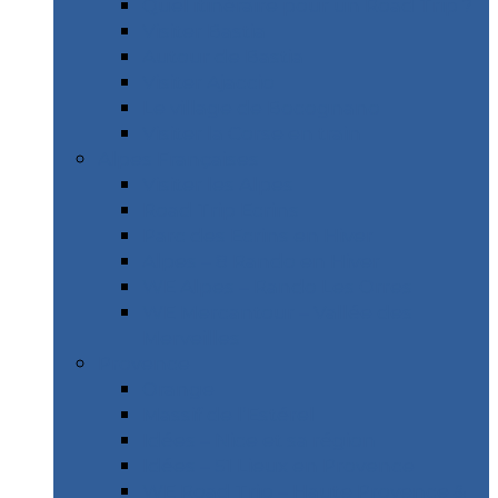
Quel itinéraire pour un Road Trip ?
Visiter Bastia
Autour de Bastia
Visiter Ajaccio
Le village de Bocognano
Visiter la Corse en train
Alpes Françaises
Visiter les Alpes
Road Trip Ecrins
Parc des Ecrins en Hiver
Alpes – 8 Rando en Hiver
WE Alpes – Rando Les Orres
WE Mercantour – Vallée des
Merveilles
Provence
Orange
Massif de l’Estérel
Idées – Nice et sa région
Idées – 51 Lieux en Provence
WE Road Trip – Haute Provence &