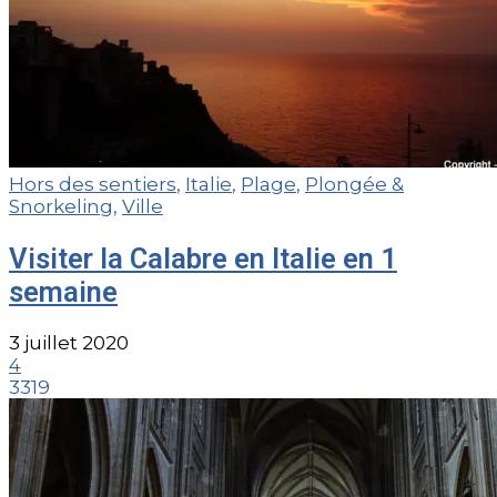
Hors des sentiers
,
Italie
,
Plage
,
Plongée &
Snorkeling
,
Ville
Visiter la Calabre en Italie en 1
semaine
3 juillet 2020
4
3319