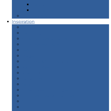
Taïwan
Thaïlande
Prochains Articles
Inspiration
Animaux
Camping
Cuisine / Restaurants
Hors des sentiers
îles
Plage
Plongée & Snorkeling
Randonnées
Road Trip
Sac à Dos
Safari
Slow Travel / Ecologie
Sources d’eaux chaudes
Surf
Portfolio