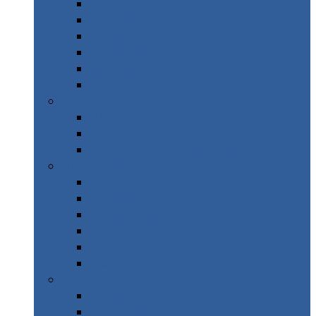
Grèce
Islande
Italie
Norvège
Suède
Suisse
Afrique
Afrique du Sud
Maroc
La réunion & Ile Maurice
Amérique
Brésil
Canada
Costa Rica
Cuba
Mexique
New York
Asie
Inde du Nord
Sri Lanka