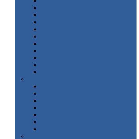
Corse en Road Trip
Alpes Suisses – Jungfrau & Wengen
Copenhague & Autour
Croatie
Espagne – Majorque
Gréce – Páros
Italie – Calabre
Italie – Dolomites
Italie – Gran Paradiso
Maroc – Moyen Atlas
New York
2 Semaines & +
Italie – Road Trip Sicile Sud
Norvège & Suède – Road Trip
Inde – Ladakh
Réunion
Brésil – Road Trip de Sao Paolo
Taïwan – Sans voiture
Thaïlande – Île en île
3 Semaines & +