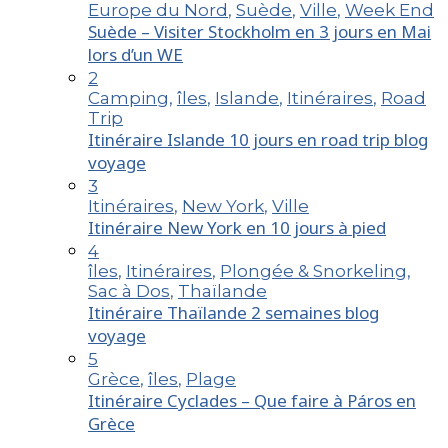
Europe du Nord
,
Suède
,
Ville
,
Week End
Suède – Visiter Stockholm en 3 jours en Mai
lors d’un WE
2
Camping
,
îles
,
Islande
,
Itinéraires
,
Road
Trip
Itinéraire Islande 10 jours en road trip blog
voyage
3
Itinéraires
,
New York
,
Ville
Itinéraire New York en 10 jours à pied
4
îles
,
Itinéraires
,
Plongée & Snorkeling
,
Sac à Dos
,
Thaïlande
Itinéraire Thaïlande 2 semaines blog
voyage
5
Grèce
,
îles
,
Plage
Itinéraire Cyclades – Que faire à Páros en
Grèce