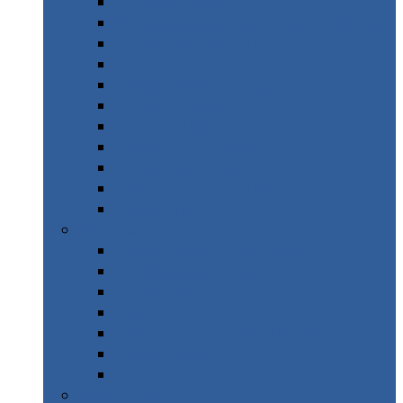
Corse en Road Trip
Alpes Suisses – Jungfrau & Wengen
Copenhague & Autour
Croatie
Espagne – Majorque
Gréce – Páros
Italie – Calabre
Italie – Dolomites
Italie – Gran Paradiso
Maroc – Moyen Atlas
New York
2 Semaines & +
Italie – Road Trip Sicile Sud
Norvège & Suède – Road Trip
Inde – Ladakh
Réunion
Brésil – Road Trip de Sao Paolo
Taïwan – Sans voiture
Thaïlande – Île en île
3 Semaines & +