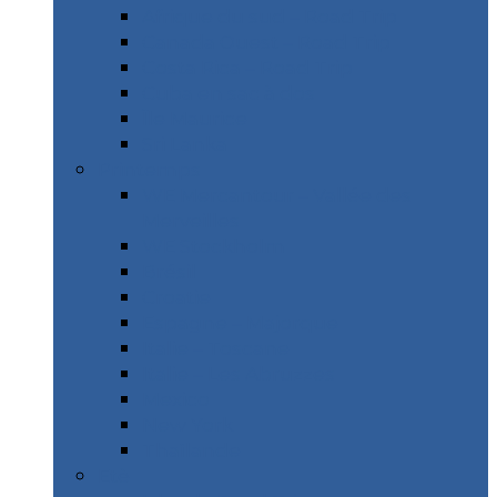
Afrique du sud – Road Trip
Canada Ouest – Road Trip
Costa Rica – Road Trip
Cuba en sac à dos
Île Maurice
Sri Lanka
Printemps
WE Mercantour – Vallée des
Merveilles
WE Stockholm
Brésil
Croatie
Espagne – Majorque
Italie – Toscane
Italie – Les Abruzzes
Mexico
New York
Thaïlande
Etè