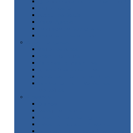
Quel itinéraire pour un Road Trip ?
Visiter Bastia
Autour de Bastia
Visiter Ajaccio
Le village de Bocognano
Visiter la Corse en train
Alpes Françaises
Visiter les Alpes
Road Trip Ecrins
Parc des Ecrins en Hiver
Alpes – 8 Rando en Hiver
WE Alpes – Rando Les Orres
WE Mercantour – Vallée des
Merveilles
Provence
Orange
Massif de l’Estérel
Idées – Nice et sa région
Idées – 51 Lieux en Provence
WE Road Trip – Haute Provence &