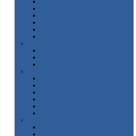
Grèce
Islande
Italie
Norvège
Suède
Suisse
Afrique
Afrique du Sud
Maroc
La réunion & Ile Maurice
Amérique
Brésil
Canada
Costa Rica
Cuba
Mexique
New York
Asie
Inde du Nord
Sri Lanka