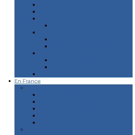
Cuba
Danemark
Espagne
Donostia & Côte Basque
Inde du Nord
Inde du Nord – 2 mois
Ladakh – 2 semaines
Réunion & Maurice
Réunion 2 semaines
Île Maurice 3 semaines
Sri Lanka
En France
Marseille
Visiter Marseille
15 plages où se baigner
Recette – La Pizza Scarole
Les restaurants Vegan
Marseille Écolo
Corse