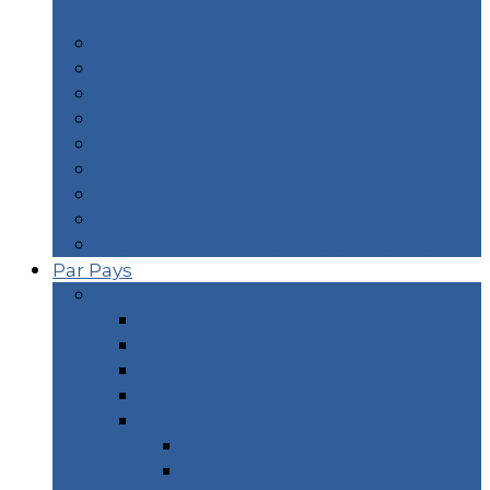
Durance
Biarritz
Lourdes
Lyon – City Guide
Orléans – City Guide
Paris – Mes restaurants typiques
Idées – îles en France Métropolitaine
Idées – îles des DOM TOM
WE Océan – Surf & Landes
WE Thermes – Pyrénées & Pays Basque
Par Pays
Europe
Croatie
Danemark
Espagne
Europe du Nord
France
Marseille
Corse