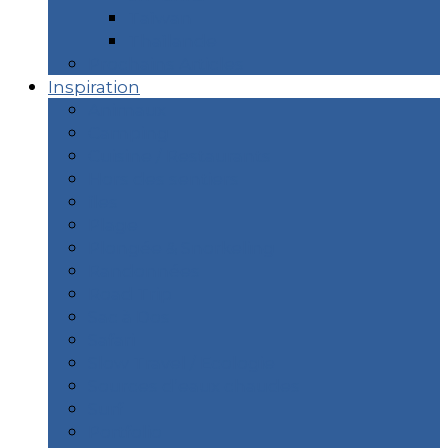
Taïwan
Thaïlande
Prochains Articles
Inspiration
Animaux
Camping
Cuisine / Restaurants
Hors des sentiers
îles
Plage
Plongée & Snorkeling
Randonnées
Road Trip
Sac à Dos
Safari
Slow Travel / Ecologie
Sources d’eaux chaudes
Surf
Portfolio