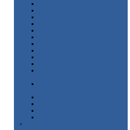
Ajaccio
Bastia
Biarritz
Lourdes
Lyon
Marseille
Orange
Orléans
Alpes – Randonnée Les Orres
Mercantour – Vallée des Merveilles
Road Trip Haute Provence &
Durance
Pays Basque & Sources chaudes
Pyrénées
Italie – Toscane
Italie – Les Abruzzes
Suède – Stockholm
Espagne – San Sebastian
1 Semaine & +