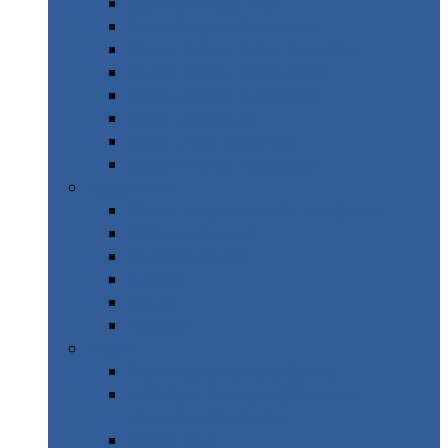
Islande Road Trip
Scandinavie Road trip
Alpes Italie – Gran Paradiso
Alpes Italie – Dolomites
Italie – Road Trip Sicile
Italie – Calabre
Italie – Les Marches
Italie – Porto Recanati
Automne
Alpes – Randonnée Les Orres
Afrique du sud
Canada Ouest
Grèce
Maroc
Taïwan
Hiver
Parc National des Ecrins
WE Pays Basque & Sources
chaudes Pyrénées
Costa Rica