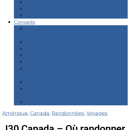
Unesco
Ville
Week End
Conseils
#0 Ma trousse de toilette minimaliste
écolo
#1 Faire un sac de voyage minimaliste
#2 Diminuer son empreinte carbone
#3 Diminuer son budget voyage
#4 Faire un album photo en ligne
#5 Mes 12 démarches indispensables
avant de partir
#6 Choisir ses applications voyage
#7 Liste de matériel en camping
sauvage
#8 Faire son sac de randonnée
Amérique
,
Canada
,
Randonnées
,
Voyages
J30 Canada – Où randonner