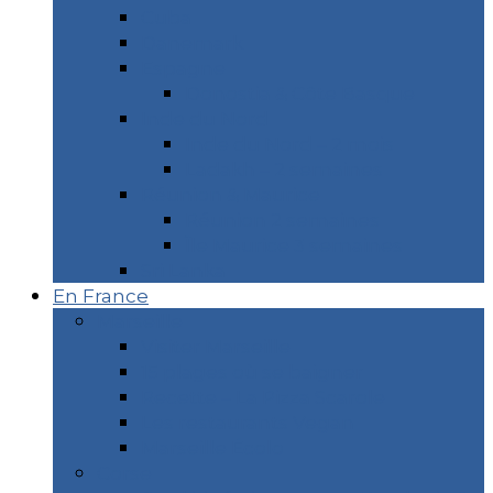
Cuba
Danemark
Espagne
Donostia & Côte Basque
Inde du Nord
Inde du Nord – 2 mois
Ladakh – 2 semaines
Réunion & Maurice
Réunion 2 semaines
Île Maurice 3 semaines
Sri Lanka
En France
Marseille
Visiter Marseille
15 plages où se baigner
Recette – La Pizza Scarole
Les restaurants Vegan
Marseille Écolo
Corse