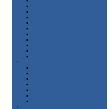
Corse en Road Trip
Alpes Suisses – Jungfrau & Wengen
Copenhague & Autour
Croatie
Espagne – Majorque
Gréce – Páros
Italie – Calabre
Italie – Dolomites
Italie – Gran Paradiso
Maroc – Moyen Atlas
New York
2 Semaines & +
Italie – Road Trip Sicile Sud
Norvège & Suède – Road Trip
Inde – Ladakh
Réunion
Brésil – Road Trip de Sao Paolo
Taïwan – Sans voiture
Thaïlande – Île en île
3 Semaines & +