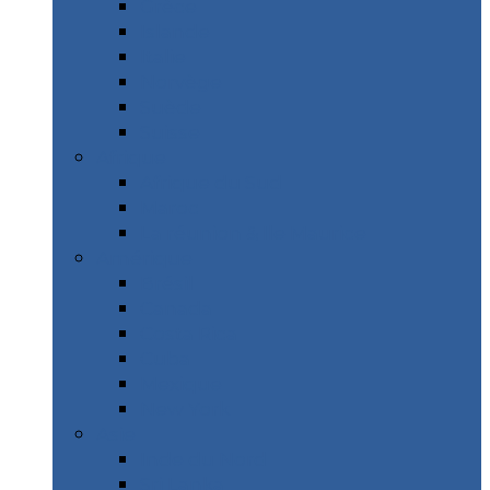
Grèce
Islande
Italie
Norvège
Suède
Suisse
Afrique
Afrique du Sud
Maroc
La réunion & Ile Maurice
Amérique
Brésil
Canada
Costa Rica
Cuba
Mexique
New York
Asie
Inde du Nord
Sri Lanka