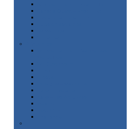
Afrique du sud – Road Trip
Canada Ouest – Road Trip
Costa Rica – Road Trip
Cuba en sac à dos
Île Maurice
Sri Lanka
Printemps
WE Mercantour – Vallée des
Merveilles
WE Stockholm
Brésil
Croatie
Espagne – Majorque
Italie – Toscane
Italie – Les Abruzzes
Mexico
New York
Thaïlande
Etè