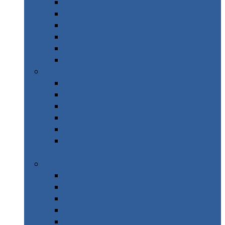
Quel itinéraire pour un Road Trip ?
Visiter Bastia
Autour de Bastia
Visiter Ajaccio
Le village de Bocognano
Visiter la Corse en train
Alpes Françaises
Visiter les Alpes
Road Trip Ecrins
Parc des Ecrins en Hiver
Alpes – 8 Rando en Hiver
WE Alpes – Rando Les Orres
WE Mercantour – Vallée des
Merveilles
Provence
Orange
Massif de l’Estérel
Idées – Nice et sa région
Idées – 51 Lieux en Provence
WE Road Trip – Haute Provence &