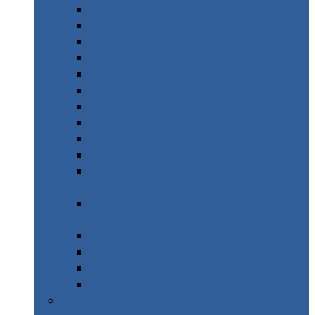
Ajaccio
Bastia
Biarritz
Lourdes
Lyon
Marseille
Orange
Orléans
Alpes – Randonnée Les Orres
Mercantour – Vallée des Merveilles
Road Trip Haute Provence &
Durance
Pays Basque & Sources chaudes
Pyrénées
Italie – Toscane
Italie – Les Abruzzes
Suède – Stockholm
Espagne – San Sebastian
1 Semaine & +