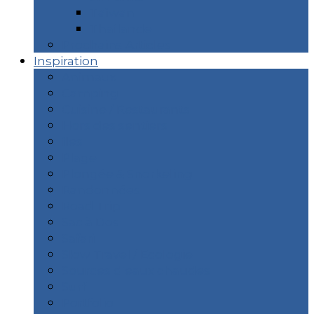
Taïwan
Thaïlande
Prochains Articles
Inspiration
Animaux
Camping
Cuisine / Restaurants
Hors des sentiers
îles
Plage
Plongée & Snorkeling
Randonnées
Road Trip
Sac à Dos
Safari
Slow Travel / Ecologie
Sources d’eaux chaudes
Surf
Portfolio