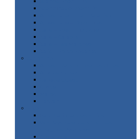
Islande Road Trip
Scandinavie Road trip
Alpes Italie – Gran Paradiso
Alpes Italie – Dolomites
Italie – Road Trip Sicile
Italie – Calabre
Italie – Les Marches
Italie – Porto Recanati
Automne
Alpes – Randonnée Les Orres
Afrique du sud
Canada Ouest
Grèce
Maroc
Taïwan
Hiver
Parc National des Ecrins
WE Pays Basque & Sources
chaudes Pyrénées
Costa Rica