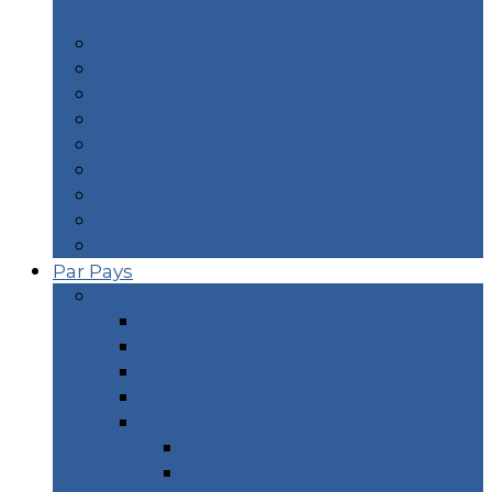
Durance
Biarritz
Lourdes
Lyon – City Guide
Orléans – City Guide
Paris – Mes restaurants typiques
Idées – îles en France Métropolitaine
Idées – îles des DOM TOM
WE Océan – Surf & Landes
WE Thermes – Pyrénées & Pays Basque
Par Pays
Europe
Croatie
Danemark
Espagne
Europe du Nord
France
Marseille
Corse