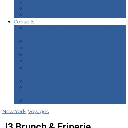
Unesco
Ville
Week End
Conseils
#0 Ma trousse de toilette minimaliste
écolo
#1 Faire un sac de voyage minimaliste
#2 Diminuer son empreinte carbone
#3 Diminuer son budget voyage
#4 Faire un album photo en ligne
#5 Mes 12 démarches indispensables
avant de partir
#6 Choisir ses applications voyage
#7 Liste de matériel en camping
sauvage
#8 Faire son sac de randonnée
New York
,
Voyages
J3 Brunch & Friperie