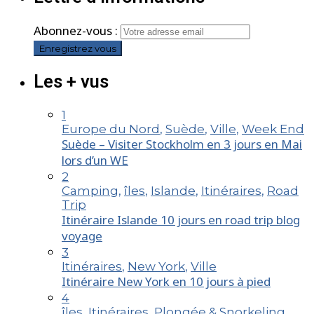
Abonnez-vous :
Les + vus
1
Europe du Nord
,
Suède
,
Ville
,
Week End
Suède – Visiter Stockholm en 3 jours en Mai
lors d’un WE
2
Camping
,
îles
,
Islande
,
Itinéraires
,
Road
Trip
Itinéraire Islande 10 jours en road trip blog
voyage
3
Itinéraires
,
New York
,
Ville
Itinéraire New York en 10 jours à pied
4
îles
,
Itinéraires
,
Plongée & Snorkeling
,