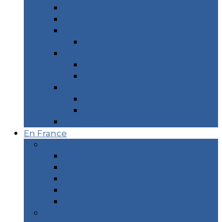
Cuba
Danemark
Espagne
Donostia & Côte Basque
Inde du Nord
Inde du Nord – 2 mois
Ladakh – 2 semaines
Réunion & Maurice
Réunion 2 semaines
Île Maurice 3 semaines
Sri Lanka
En France
Marseille
Visiter Marseille
15 plages où se baigner
Recette – La Pizza Scarole
Les restaurants Vegan
Marseille Écolo
Corse