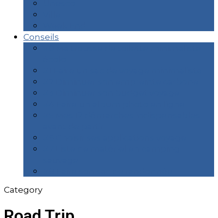
Unesco
Ville
Week End
Conseils
#0 Ma trousse de toilette minimaliste
écolo
#1 Faire un sac de voyage minimaliste
#2 Diminuer son empreinte carbone
#3 Diminuer son budget voyage
#4 Faire un album photo en ligne
#5 Mes 12 démarches indispensables
avant de partir
#6 Choisir ses applications voyage
#7 Liste de matériel en camping
sauvage
#8 Faire son sac de randonnée
Category
Road Trip