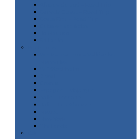
Afrique du sud – Road Trip
Canada Ouest – Road Trip
Costa Rica – Road Trip
Cuba en sac à dos
Île Maurice
Sri Lanka
Printemps
WE Mercantour – Vallée des
Merveilles
WE Stockholm
Brésil
Croatie
Espagne – Majorque
Italie – Toscane
Italie – Les Abruzzes
Mexico
New York
Thaïlande
Etè