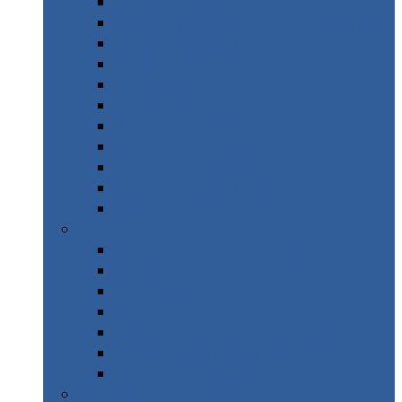
Corse en Road Trip
Alpes Suisses – Jungfrau & Wengen
Copenhague & Autour
Croatie
Espagne – Majorque
Gréce – Páros
Italie – Calabre
Italie – Dolomites
Italie – Gran Paradiso
Maroc – Moyen Atlas
New York
2 Semaines & +
Italie – Road Trip Sicile Sud
Norvège & Suède – Road Trip
Inde – Ladakh
Réunion
Brésil – Road Trip de Sao Paolo
Taïwan – Sans voiture
Thaïlande – Île en île
3 Semaines & +