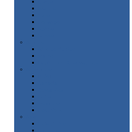
Grèce
Islande
Italie
Norvège
Suède
Suisse
Afrique
Afrique du Sud
Maroc
La réunion & Ile Maurice
Amérique
Brésil
Canada
Costa Rica
Cuba
Mexique
New York
Asie
Inde du Nord
Sri Lanka