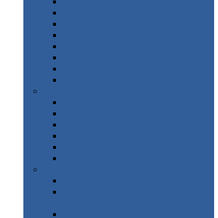
Islande Road Trip
Scandinavie Road trip
Alpes Italie – Gran Paradiso
Alpes Italie – Dolomites
Italie – Road Trip Sicile
Italie – Calabre
Italie – Les Marches
Italie – Porto Recanati
Automne
Alpes – Randonnée Les Orres
Afrique du sud
Canada Ouest
Grèce
Maroc
Taïwan
Hiver
Parc National des Ecrins
WE Pays Basque & Sources
chaudes Pyrénées
Costa Rica