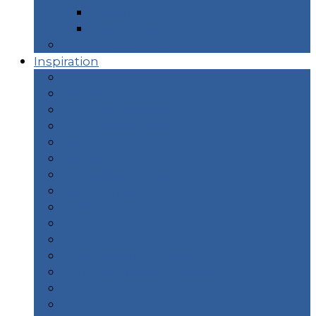
Taïwan
Thaïlande
Prochains Articles
Inspiration
Animaux
Camping
Cuisine / Restaurants
Hors des sentiers
îles
Plage
Plongée & Snorkeling
Randonnées
Road Trip
Sac à Dos
Safari
Slow Travel / Ecologie
Sources d’eaux chaudes
Surf
Portfolio