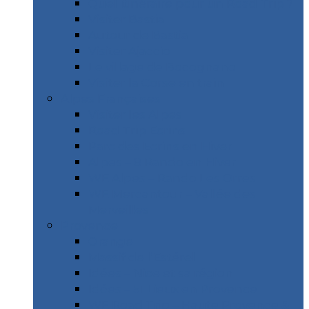
Quel itinéraire pour un Road Trip ?
Visiter Bastia
Autour de Bastia
Visiter Ajaccio
Le village de Bocognano
Visiter la Corse en train
Alpes Françaises
Visiter les Alpes
Road Trip Ecrins
Parc des Ecrins en Hiver
Alpes – 8 Rando en Hiver
WE Alpes – Rando Les Orres
WE Mercantour – Vallée des
Merveilles
Provence
Orange
Massif de l’Estérel
Idées – Nice et sa région
Idées – 51 Lieux en Provence
WE Road Trip – Haute Provence &