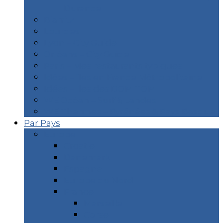
Durance
Biarritz
Lourdes
Lyon – City Guide
Orléans – City Guide
Paris – Mes restaurants typiques
Idées – îles en France Métropolitaine
Idées – îles des DOM TOM
WE Océan – Surf & Landes
WE Thermes – Pyrénées & Pays Basque
Par Pays
Europe
Croatie
Danemark
Espagne
Europe du Nord
France
Marseille
Corse