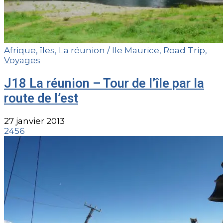
Afrique
,
îles
,
La réunion / Ile Maurice
,
Road Trip
,
Voyages
J18 La réunion – Tour de l’île par la
route de l’est
27 janvier 2013
2456