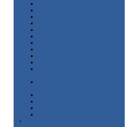
Ajaccio
Bastia
Biarritz
Lourdes
Lyon
Marseille
Orange
Orléans
Alpes – Randonnée Les Orres
Mercantour – Vallée des Merveilles
Road Trip Haute Provence &
Durance
Pays Basque & Sources chaudes
Pyrénées
Italie – Toscane
Italie – Les Abruzzes
Suède – Stockholm
Espagne – San Sebastian
1 Semaine & +