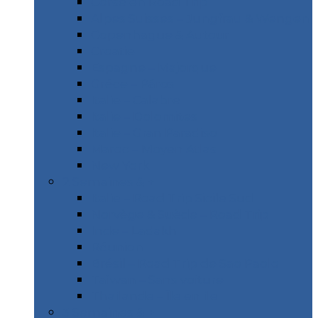
Corse en Road Trip
Alpes Suisses – Jungfrau & Wengen
Copenhague & Autour
Croatie
Espagne – Majorque
Gréce – Páros
Italie – Calabre
Italie – Dolomites
Italie – Gran Paradiso
Maroc – Moyen Atlas
New York
2 Semaines & +
Italie – Road Trip Sicile Sud
Norvège & Suède – Road Trip
Inde – Ladakh
Réunion
Brésil – Road Trip de Sao Paolo
Taïwan – Sans voiture
Thaïlande – Île en île
3 Semaines & +