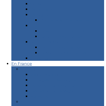
Cuba
Danemark
Espagne
Donostia & Côte Basque
Inde du Nord
Inde du Nord – 2 mois
Ladakh – 2 semaines
Réunion & Maurice
Réunion 2 semaines
Île Maurice 3 semaines
Sri Lanka
En France
Marseille
Visiter Marseille
15 plages où se baigner
Recette – La Pizza Scarole
Les restaurants Vegan
Marseille Écolo
Corse