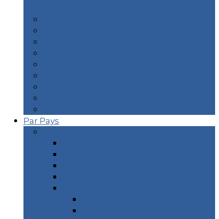
Durance
Biarritz
Lourdes
Lyon – City Guide
Orléans – City Guide
Paris – Mes restaurants typiques
Idées – îles en France Métropolitaine
Idées – îles des DOM TOM
WE Océan – Surf & Landes
WE Thermes – Pyrénées & Pays Basque
Par Pays
Europe
Croatie
Danemark
Espagne
Europe du Nord
France
Marseille
Corse