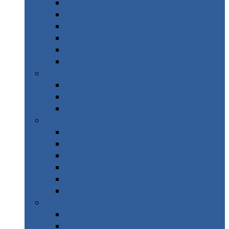
Grèce
Islande
Italie
Norvège
Suède
Suisse
Afrique
Afrique du Sud
Maroc
La réunion & Ile Maurice
Amérique
Brésil
Canada
Costa Rica
Cuba
Mexique
New York
Asie
Inde du Nord
Sri Lanka