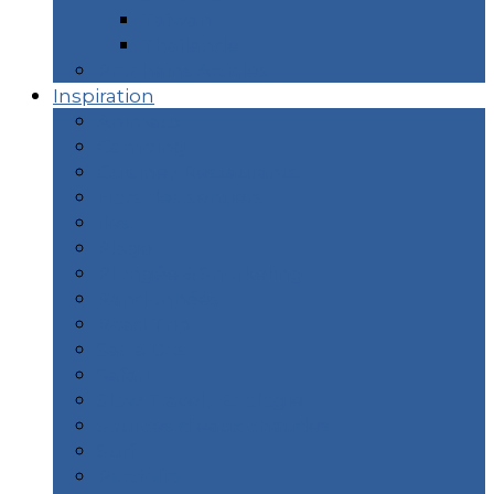
Taïwan
Thaïlande
Prochains Articles
Inspiration
Animaux
Camping
Cuisine / Restaurants
Hors des sentiers
îles
Plage
Plongée & Snorkeling
Randonnées
Road Trip
Sac à Dos
Safari
Slow Travel / Ecologie
Sources d’eaux chaudes
Surf
Portfolio