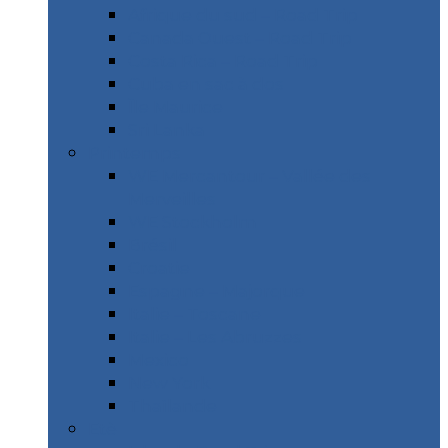
Afrique du sud – Road Trip
Canada Ouest – Road Trip
Costa Rica – Road Trip
Cuba en sac à dos
Île Maurice
Sri Lanka
Printemps
WE Mercantour – Vallée des
Merveilles
WE Stockholm
Brésil
Croatie
Espagne – Majorque
Italie – Toscane
Italie – Les Abruzzes
Mexico
New York
Thaïlande
Etè