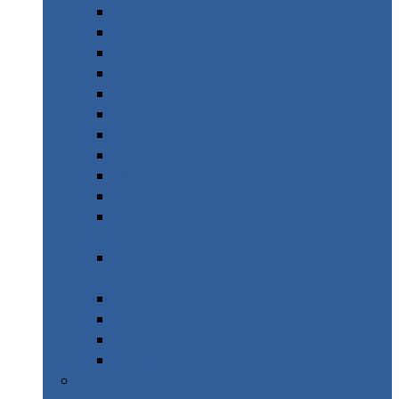
Ajaccio
Bastia
Biarritz
Lourdes
Lyon
Marseille
Orange
Orléans
Alpes – Randonnée Les Orres
Mercantour – Vallée des Merveilles
Road Trip Haute Provence &
Durance
Pays Basque & Sources chaudes
Pyrénées
Italie – Toscane
Italie – Les Abruzzes
Suède – Stockholm
Espagne – San Sebastian
1 Semaine & +