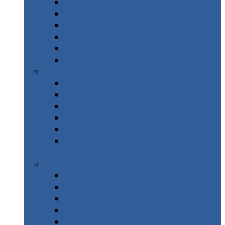
Quel itinéraire pour un Road Trip ?
Visiter Bastia
Autour de Bastia
Visiter Ajaccio
Le village de Bocognano
Visiter la Corse en train
Alpes Françaises
Visiter les Alpes
Road Trip Ecrins
Parc des Ecrins en Hiver
Alpes – 8 Rando en Hiver
WE Alpes – Rando Les Orres
WE Mercantour – Vallée des
Merveilles
Provence
Orange
Massif de l’Estérel
Idées – Nice et sa région
Idées – 51 Lieux en Provence
WE Road Trip – Haute Provence &