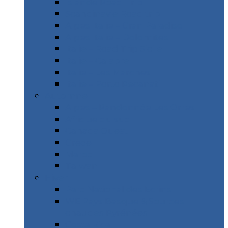
Islande Road Trip
Scandinavie Road trip
Alpes Italie – Gran Paradiso
Alpes Italie – Dolomites
Italie – Road Trip Sicile
Italie – Calabre
Italie – Les Marches
Italie – Porto Recanati
Automne
Alpes – Randonnée Les Orres
Afrique du sud
Canada Ouest
Grèce
Maroc
Taïwan
Hiver
Parc National des Ecrins
WE Pays Basque & Sources
chaudes Pyrénées
Costa Rica