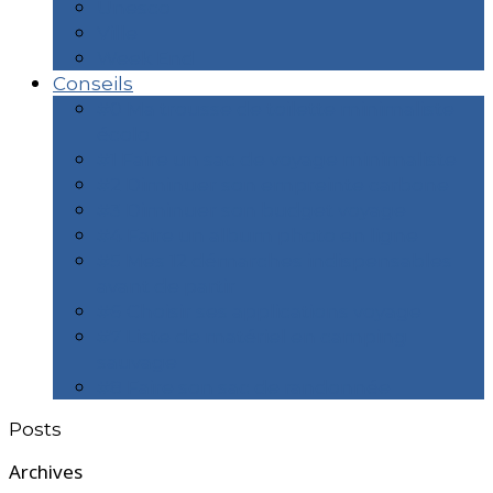
Unesco
Ville
Week End
Conseils
#0 Ma trousse de toilette minimaliste
écolo
#1 Faire un sac de voyage minimaliste
#2 Diminuer son empreinte carbone
#3 Diminuer son budget voyage
#4 Faire un album photo en ligne
#5 Mes 12 démarches indispensables
avant de partir
#6 Choisir ses applications voyage
#7 Liste de matériel en camping
sauvage
#8 Faire son sac de randonnée
Posts
Archives